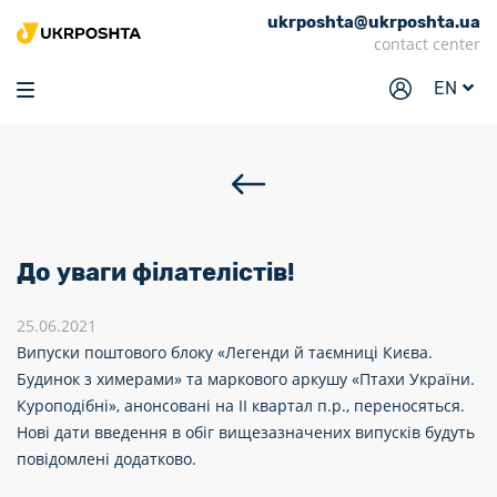
ukrposhta@ukrposhta.ua
Home
contact center
Market
EN
Pharmacy
Tracking
Services
Prices
До уваги філателістів!
Post offices
25.06.2021
Philately
Випуски поштового блоку «Легенди й таємниці Києва.
Будинок з химерами» та маркового аркушу «Птахи України.
Career
Куроподібні», анонсовані на ІІ квартал п.р., переносяться.
For business
Нові дати введення в обіг вищезазначених випусків будуть
повідомлені додатково.