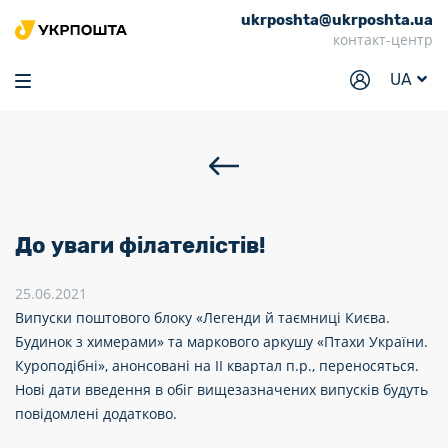
ukrposhta@ukrposhta.ua
Головна
контакт-центр
Маркет
UA
Аптека
Трекінг
Послуги
Тарифи
До уваги філателістів!
Відділення
25.06.2021
Філателія
Випуски поштового блоку «Легенди й таємниці Києва.
Будинок з химерами» та маркового аркушу «Птахи України.
Кар’єра
Куроподібні», анонсовані на ІІ квартал п.р., переносяться.
Для бізнесу
Нові дати введення в обіг вищезазначених випусків будуть
повідомлені додатково.