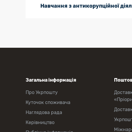
Навчання з антикорупційної діял
Загальна інформація
Поштов
Про Укрпошту
Достав
«Пріор
Куточок споживача
Достав
Наглядова рада
Укрпош
Керівництво
Міжнаро