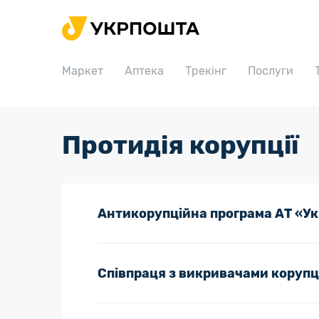
Головна
Маркет
Маркет
Аптека
Трекінг
Послуги
Аптека
Трекінг
Послуги
Протидія корупції
Тарифи
Відділення
Антикорупційна програма АТ «У
Філателія
Кар’єра
Співпраця з викривачами корупці
Для бізнесу