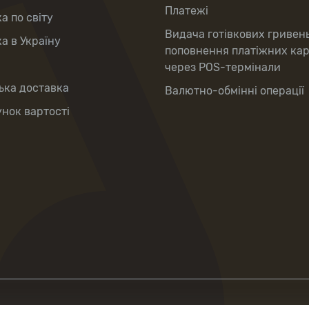
Платежі
а по світу
Видача готівкових гривен
а в Україну
поповнення платіжних ка
через POS-термінали
ька доставка
Валютно-обмінні операції
нок вартості