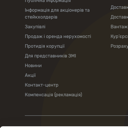
Публічна інформація
Доставк
Інформація для акціонерів та
стейкхолдерів
Доставк
Закупівлі
Вантаж
Продаж і оренда нерухомості
Кур’єрс
Протидія корупції
Розраху
Для представників ЗМІ
Новини
Акції
Контакт-центр
Компенсація (рекламація)