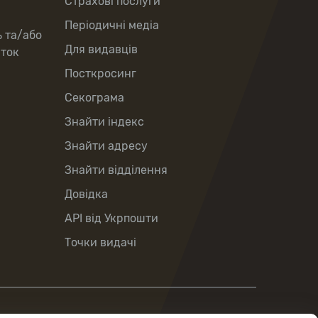
Страхові послуги
Періодичні медіа
ь та/або
Для видавців
рток
Посткросинг
Секограма
Знайти індекс
Знайти адресу
Знайти відділення
Довідка
API від Укрпошти
Точки видачі