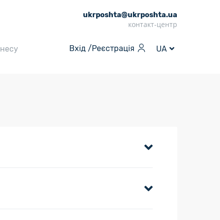
ukrposhta@ukrposhta.ua
контакт-центр
Вхід /
Реєстрація
знесу
UA