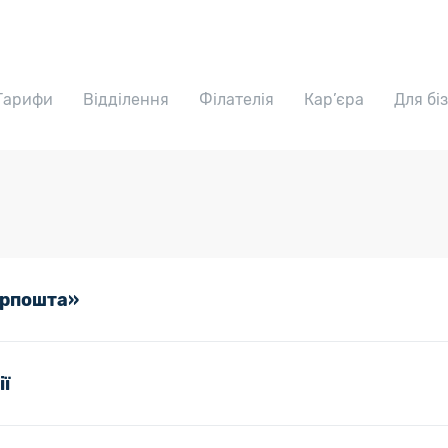
Тарифи
Відділення
Філателія
Кар’єра
Для бі
крпошта»
ї