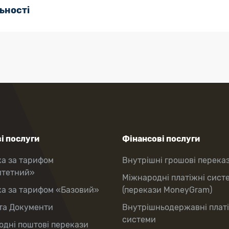
ьності
і послуги
Фінансові послуги
ка за тарифом
Внутрішні грошові перека
итетний»
Міжнародні платіжні сист
ка за тарифом «Базовий»
(перекази MoneyGram)
та Документи
Внутрішньодержавні плат
системи
дні поштові перекази