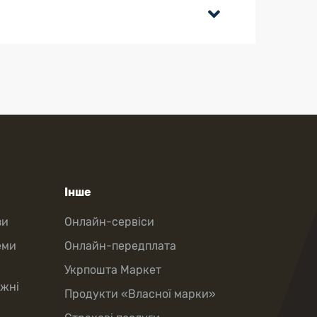
Інше
зи
Онлайн-сервіси
еми
Онлайн-передплата
Укрпошта Маркет
іжні
Продукти «Власної марки»