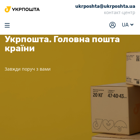
ukrposhta@ukrposhta.ua
Головна
контакт-центр
Маркет
UA
Аптека
Укрпошта.
Головна пошта
країни
Трекінг
Послуги
Завжди поруч з вами
Тарифи
Відділення
Філателія
Кар’єра
Для бізнесу