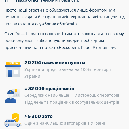
11 — вважаються зниклими безвісти.
Проте наші втрати не обмежуються лише фронтом. Ми
повинні згадати й 7 працівників Укрпошти, які загинули під
час виконання службових обов’язків.
Саме їм — і тим, хто воював, і тим, хто залишався на своєму
робочому місці, забезпечуючи людей необхідним —
присвячений наш проєкт
«Нескорені: Герої Укрпошти»
.
20 204 населених пункти
ПОШТА
Укрпошта представлена на 100% території
України
≈ 32 000 працівників
Серед яких найбільше — листонош, операторів
відділень та працівників сортувальних центрів
> 5 300 авто
Один з найбільших автопарків в Україні