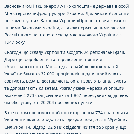
Засновником і акціонером АТ «Укрпошта» є держава в особі
Міністерства інфраструктури України. Діяльність Укрпошти
регламентується Законом України «Про поштовий зв’язок»,
іншими Законами України, а також нормативними актами
Всесвітнього поштового союзу, членом якого Україна є з
1947 року.
Сьогодні до складу Укрпошти входять 24 регіональні філії,
Дирекція оброблення та перевезення пошти й
«Автотранспошта». Ми — одна з найбільших компаній
України: близько 32 000 працівників щодня приймають,
сортують, везуть, доставляють, організовують, аналізують
та допомагають клієнтам. Розгалужена мережа Укрпошти
включає 4 273 стаціонарних та 1 867 пересувних відділень,
які обслуговують 20 204 населених пункти.
З початком повномасштабного вторгнення 774 працівники
Укрпошти виявили мужність і долучилися до лав Збройних
Сил України. Відтоді 32 з них віддали життя за Україну, ще