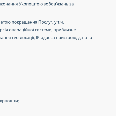
виконання Укрпоштою зобов’язань за
етою покращення Послуг, у т.ч.
ерсія операційної системи, приблизне
ня гео-локації, IP-адреса пристрою, дата та
Укрпошти;