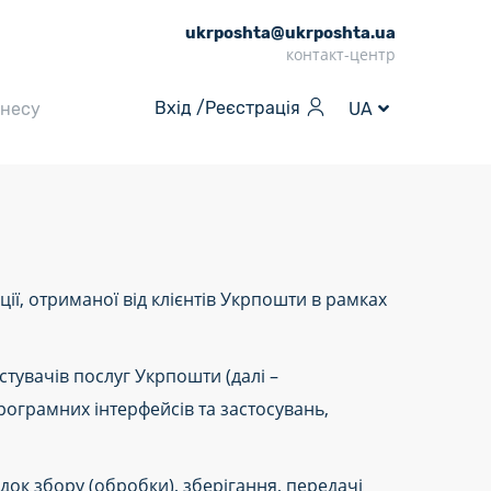
ukrposhta@ukrposhta.ua
контакт-центр
Вхід /
Реєстрація
знесу
UA
ї, отриманої від клієнтів Укрпошти в рамках
тувачів послуг Укрпошти (далі –
програмних інтерфейсів та застосувань,
док збору (обробки), зберігання, передачі