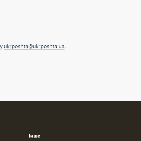
ту
ukrposhta@ukrposhta.ua
.
Інше