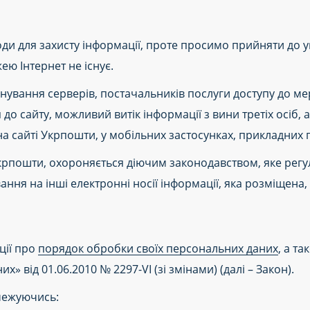
оди для захисту інформації, проте просимо прийняти до 
ю Інтернет не існує.
нування серверів, постачальників послуги доступу до мере
 сайту, можливий витік інформації з вини третіх осіб, 
 на сайті Укрпошти, у мобільних застосунках, прикладних
рпошти, охороняється діючим законодавством, яке регул
вання на інші електронні носії інформації, яка розміщена
ції про
порядок обробки своїх персональних даних
, а т
» від 01.06.2010 № 2297-VI (зі змінами) (далі – Закон).
бмежуючись: