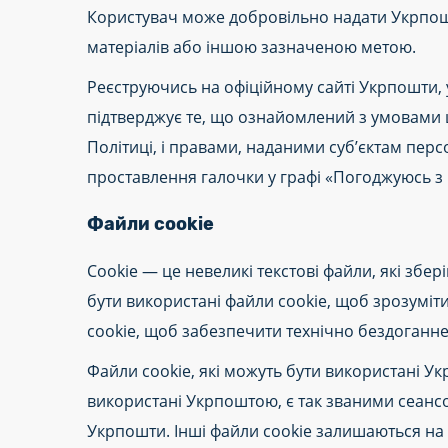
Користувач може добровільно надати Укрпош
матеріалів або іншою зазначеною метою.
Реєструючись на офіційному сайті Укрпошти, 
підтверджує те, що ознайомлений з умовами ц
Політиці, і правами, наданими суб’єктам пер
проставлення галочки у графі «Погоджуюсь з 
Файли cookie
Cookie — це невеликі текстові файли, які збе
бути використані файли cookie, щоб зрозуміти,
cookie, щоб забезпечити технічно бездоганне
Файли cookie, які можуть бути використані У
використані Укрпоштою, є так званими сеансо
Укрпошти. Інші файли cookie залишаються на п