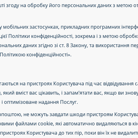
ті згоду на обробку його персональних даних з метою 
у мобільних застосунках, прикладних програмних інтерф
ієї Політики конфіденційності, зокрема і з метою обробк
сональних даних згідно зі ст. 8 Закону, та використання
Політикою конфіденційності».
рігаються на пристроях Користувача під час відвідування
 який вміст вас цікавить, і запам’ятати вас, якщо ви знов
 і оптимізоване надання Послуг.
крпоштою, не можуть завдати шкоди пристроям Користувача
вими файлами cookie, які автоматично видаляються в кін
ристроях Користувача до тих пір, поки він їх не видалит