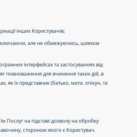
рмації інших Користувачів;
 включаючи, але не обмежуючись, шляхом
ограмних інтерфейсах та застосуваннях від
бсяг повноваження для вчинення таких дій, в
 як їх представник (батько, мати, опікун, та
їм Послуг на підставі дозволу на обробку
равочину, стороною якого є Користувач.