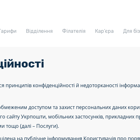
Тарифи
Відділення
Філателія
Кар’єра
Для бі
ційності
я принципів конфіденційності й недоторканості інформаці
обмеженим доступом та захист персональних даних корис
ного сайту Укрпошти, мобільних застосунків, прикладних 
и тощо (далі – Послуги).
націлена на публічне інформування Користувачів про поря