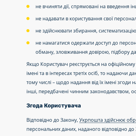
не вчиняти дії, спрямовані на введення і
не надавати в користування свої персонал
не здійснювати збирання, систематизацію
не намагатися одержати доступ до персо
обману, зловживання довірою, підбору дани
Якщо Користувач реєструється на офіційному 
імені та в інтересах третіх осіб, то надаючи 
тому числі – щодо надання від їх імені згоди 
інші, передбачені чинним законодавством, ос
Згода Користувача
Відповідно до Закону,
Укрпошта здійснює обр
персональних даних, наданого відповідно до