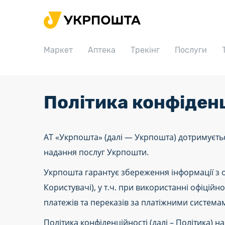
Головна
Маркет
Маркет
Аптека
Трекінг
Послуги
Аптека
Трекінг
Послуги
Політика конфіден
Тарифи
Відділення
АТ «Укрпошта» (далі — Укрпошта) дотримуєтьс
надання послуг Укрпошти.
Філателія
Укрпошта гарантує збереження інформації з 
Кар’єра
Користувачі), у т.ч. при використанні офіцій
Для бізнесу
платежів та переказів за платіжними системам
Політика конфіденційності (далі – Політика) 