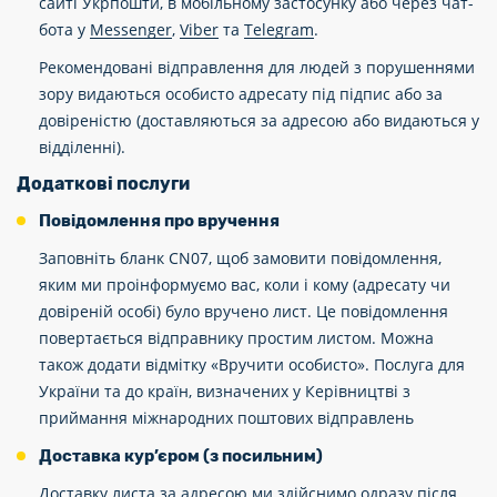
сайті Укрпошти, в мобільному застосунку або через чат-
бота у
Messenger
,
Viber
та
Telegram
.
Рекомендовані відправлення для людей з порушеннями
зору видаються особисто адресату під підпис або за
довіреністю (доставляються за адресою або видаються у
відділенні).
Додаткові послуги
Повідомлення про вручення
Заповніть бланк CN07, щоб замовити повідомлення,
яким ми проінформуємо вас, коли і кому (адресату чи
довіреній особі) було вручено лист. Це повідомлення
повертається відправнику простим листом. Можна
також додати відмітку «Вручити особисто». Послуга для
України та до країн, визначених у Керівництві з
приймання міжнародних поштових відправлень
Доставка кур’єром (з посильним)
Доставку листа за адресою ми здійснимо одразу після