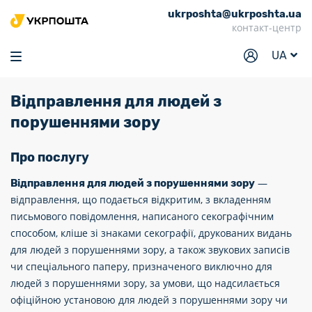
ukrposhta@ukrposhta.ua
Головна
контакт-центр
Маркет
UA
Аптека
Відправлення для людей з
Трекінг
порушеннями зору
Послуги
Про послугу
Тарифи
—
Відправлення для людей з порушеннями зору
Відділення
відправлення, що подається відкритим, з вкладенням
Філателія
письмового повідомлення, написаного секографічним
способом, кліше зі знаками секографії, друкованих видань
Кар’єра
для людей з порушеннями зору, а також звукових записів
чи спеціального паперу, призначеного виключно для
Для бізнесу
людей з порушеннями зору, за умови, що надсилається
офіційною установою для людей з порушеннями зору чи