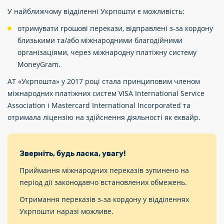
У найближчому відділенні Укрпошти є можливість:
отримувати грошові перекази, відправлені з-за кордону
близькими та/або міжнародними благодійними
організаціями, через міжнародну платіжну систему
MoneyGram.
АТ «Укрпошта» у 2017 році стала принциповим членом
міжнародних платіжних систем VISA International Service
Association і Mastercard International Incorporated та
отримала ліцензію на здійснення діяльності як еквайр.
Зверніть, будь ласка, увагу!
Приймання міжнародних переказів зупинено на
період дії законодавчо встановлених обмежень.
Отримання переказів з-за кордону у відділеннях
Укрпошти наразі можливе.