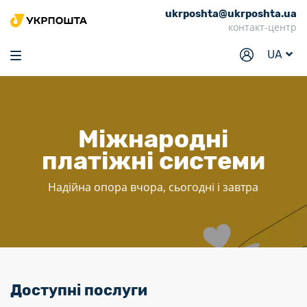
ukrposhta@ukrposhta.ua
Головна
контакт-центр
Маркет
UA
Аптека
Трекінг
Послуги
Міжнародні
платіжні системи
Тарифи
Відділення
Надійна опора вчора, сьогодні і завтра
Філателія
Кар’єра
Для бізнесу
Доступні послуги