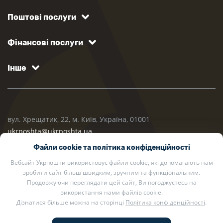
Поштові послуги
Фінансові послуги
Інше
вул. Хрещатик, 22, м. Київ, Україна, 01001
ukrposhta@ukrposhta.ua
Файли cookie та політика конфіденційності
Вебсайт Укрпошти використовує файли cookie, які допомагають нам
зробити сайт більш швидким, зручним та функціональним.
Продовжуючи переглядати цей сайт, Ви погоджуєтесь на
використання нами файлів cookie.
Дізнатися більше можна на сторінці
Політика конфіденційності
.
2002 — 2026 Укрпошта. Всі права захищено.