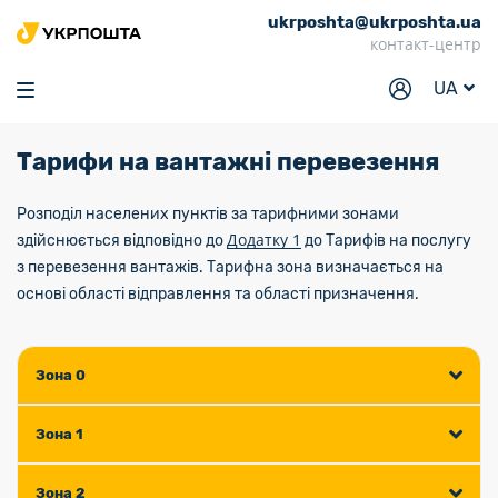
ukrposhta@ukrposhta.ua
Головна
контакт-центр
Маркет
UA
Аптека
Тарифи на вантажні перевезення
Трекінг
Послуги
Розподіл населених пунктів за тарифними зонами
Додатку 1
здійснюється відповідно до
до Тарифів на послугу
Тарифи
з перевезення вантажів. Тарифна зона визначається на
основі області відправлення та області призначення.
Відділення
Філателія
Зона 0
Кар’єра
Для бізнесу
Зона 1
Зона 2