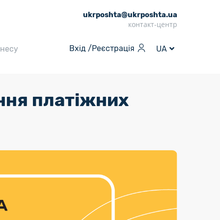
ukrposhta@ukrposhta.ua
контакт-центр
Вхід /
Реєстрація
знесу
UA
ння платіжних