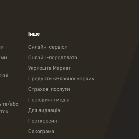
Інше
зи
Онлайн-сервіси
еми
Онлайн-передплата
Укрпошта Маркет
іжні
Продукти «Власної марки»
Страхові послуги
Періодичні медіа
ь та/або
Для видавців
рток
Посткросинг
Секограма