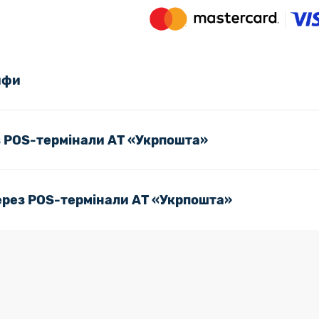
ифи
з POS-термінали АТ «Укрпошта»
ерез POS-термінали АТ «Укрпошта»