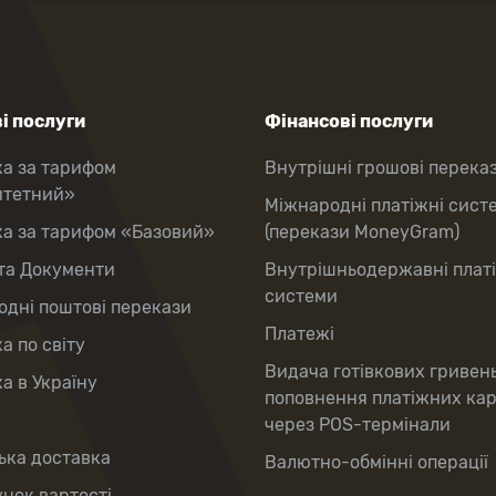
і послуги
Фінансові послуги
ка за тарифом
Внутрішні грошові перека
итетний»
Міжнародні платіжні сист
ка за тарифом «Базовий»
(перекази MoneyGram)
та Документи
Внутрішньодержавні плат
системи
дні поштові перекази
Платежі
а по світу
Видача готівкових гривен
а в Україну
поповнення платіжних ка
через POS-термінали
ька доставка
Валютно-обмінні операції
нок вартості