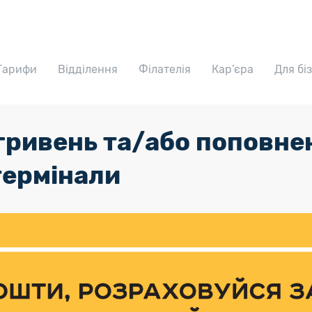
Тарифи
Відділення
Філателія
Кар’єра
Для бі
 гривень та/або поповне
термінали