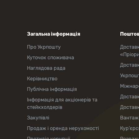
Загальна інформація
Поштов
Про Укрпошту
Достав
«Пріор
Куточок споживача
Достав
Наглядова рада
Укрпош
Керівництво
Міжнаро
Публічна інформація
Доставк
Інформація для акціонерів та
стейкхолдерів
Доставк
Закупівлі
Вантаж
Продаж і оренда нерухомості
Кур’єрс
Протидія корупції
Розраху