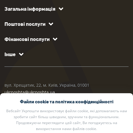
Загальна інформація
Поштові послуги
Фінансові послуги
Інше
вул. Хрещатик, 22, м. Київ, Україна, 01001
ukrposhta@ukrposhta.ua
Файли cookie та політика конфіденційності
Вебсайт Укрпошти використовує файли cookie, які допомагають нам
зробити сайт більш швидким, зручним та функціональним.
Продовжуючи переглядати цей сайт, Ви погоджуєтесь на
використання нами файлів cookie.