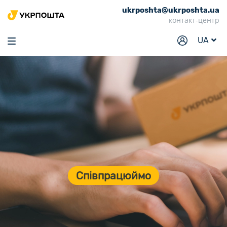
ukrposhta@ukrposhta.ua
Головна
контакт-центр
Маркет
UA
Аптека
Трекінг
Послуги
Тарифи
Відділення
Філателія
Співпрацюймо
Кар’єра
Для бізнесу