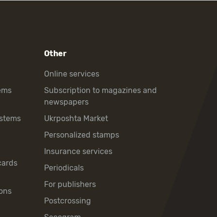
Other
Online services
ems
Subscription to magazines and
newspapers
ystems
Ukrposhta Market
Personalized stamps
Insurance services
cards
Periodicals
For publishers
ons
Postcrossing