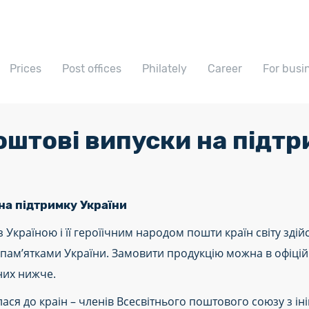
Prices
Post offices
Philately
Career
For busi
штові випуски на підтр
на підтримку України
 з Україною і її героїічним народом пошти країн світу з
 і пам’ятками України. Замовити продукцію можна в офіці
них нижче.
ся до краін – членів Всесвітнього поштового союзу з ін