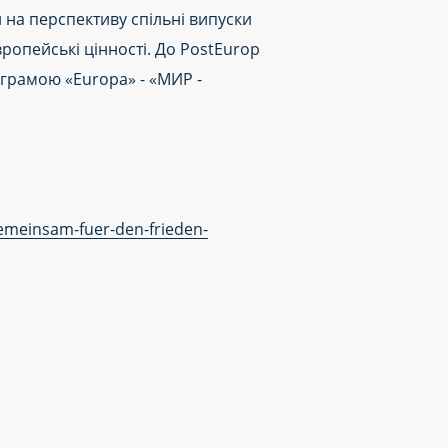
ти на перспективу спільні випуски
ропейські цінності. До PostEurop
грамою «Europa» - «МИР -
gemeinsam-fuer-den-frieden-