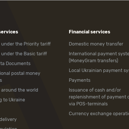
services
Financial services
 under the Priority tariff
Domestic money transfer
 under the Basic tariff
International payment syst
(MoneyGram transfers)
hta Documents
Local Ukrainian payment s
tional postal money
s
Payments
y around the world
Issuance of cash and/or
replenishment of payment 
g to Ukraine
via POS-terminals
Currency exchange operati
delivery