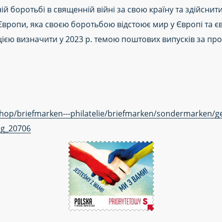
їчній боротьбі в священній війні за свою країну та здійсни
Європи, яка своєю боротьбою відстоює мир у Європі та єв
ією визначити у 2023 р. темою поштових випусків за про
eshop/briefmarken---philatelie/briefmarken/sondermarken/
ag_20706