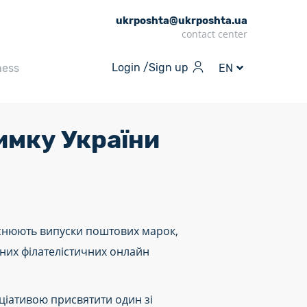
ukrposhta@ukrposhta.ua
contact center
Login /
Sign up
ness
EN
имку України
дійснюють випуски поштових марок,
йних філателістичних онлайн
іціативою присвятити один зі