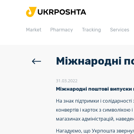
Home
Market
Market
Pharmacy
Tracking
Services
Pharmacy
Tracking
Services
Міжнародні по
Prices
Post offices
31.03.2022
Міжнародні поштові випуски 
Philately
На знак підтримки і солідарності
Career
конвертів і карток з символікою
For business
магазинах адміністрацій, наведе
Нагадуємо, що Укрпошта звернула