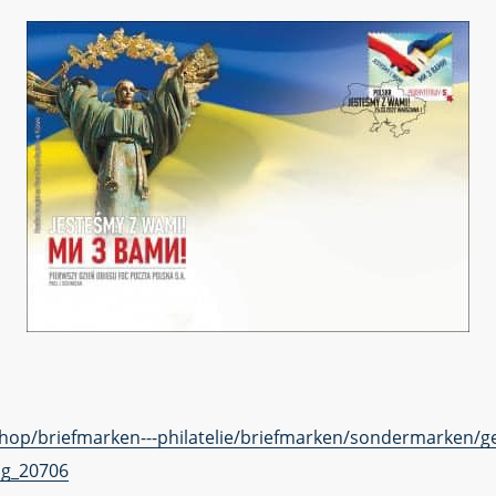
eshop/briefmarken---philatelie/briefmarken/sondermarken/
ag_20706