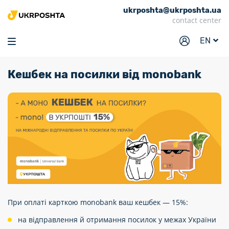
ukrposhta@ukrposhta.ua
Home
contact center
Market
EN
Pharmacy
Кешбек на посилки від monobank
Tracking
Services
Prices
Post offices
Philately
Career
For business
При оплаті карткою monobank ваш кешбек — 15%:
на відправлення й отримання посилок у межах України