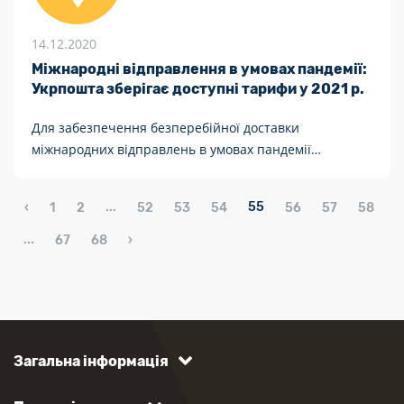
14.12.2020
Міжнародні відправлення в умовах пандемії:
Укрпошта зберігає доступні тарифи у 2021 р.
Для забезпечення безперебійної доставки
міжнародних відправлень в умовах пандемії
Укрпошта перебудувала логістику
...
55
‹
1
2
52
53
54
56
57
58
...
67
68
›
Загальна інформація