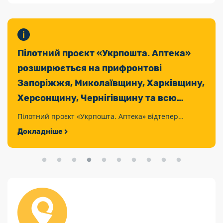
Пілотний проєкт «Укрпошта. Аптека»
розширюється на прифронтові
Запоріжжя, Миколаївщину, Харківщину,
Херсонщину, Чернігівщину та всю
Сумщину
Пілотний проєкт «Укрпошта. Аптека» відтепер
охоплює не лише Донеччину, а й всю Сумщину,
Докладніше
Запоріжжя, Миколаївщину, Харківщину, Херсонщину
та Чернігівщину.