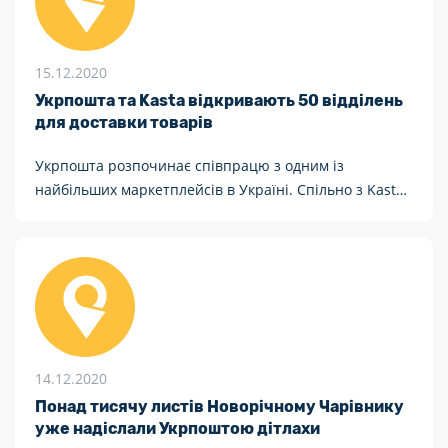
15.12.2020
Укрпошта та Kasta відкривають 50 відділень
для доставки товарів
Укрпошта розпочинає співпрацю з одним із
найбільших маркетплейсів в Україні. Спільно з Kasta
національний поштовий оператор в грудні відкрила
50 партнерських відділень.
14.12.2020
Понад тисячу листів Новорічному Чарівнику
уже надіслали Укрпоштою дітлахи