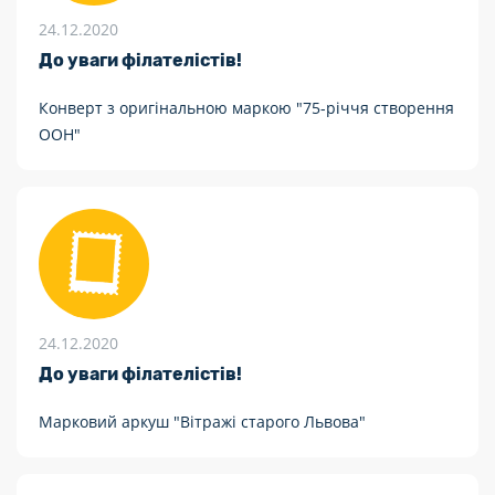
24.12.2020
До уваги філателістів!
Конверт з оригінальною маркою "75-річчя створення
ООН"
24.12.2020
До уваги філателістів!
Марковий аркуш "Вітражі старого Львова"