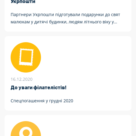
Укрпошти
Партнери Укрпошти підготували подарунки до свят
малюкам у дитячі будинки, людям літнього віку у
будинках пристарілих та лікарів, які борються з
COVID-19
16.12.2020
До уваги філателістів!
Спецпогашення у грудні 2020