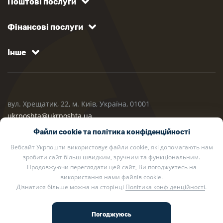
Поштові послуги
Фінансові послуги
Інше
вул. Хрещатик, 22, м. Київ, Україна, 01001
ukrposhta@ukrposhta.ua
Файли cookie та політика конфіденційності
Вебсайт Укрпошти використовує файли cookie, які допомагають нам
зробити сайт більш швидким, зручним та функціональним.
Продовжуючи переглядати цей сайт, Ви погоджуєтесь на
використання нами файлів cookie.
Дізнатися більше можна на сторінці
Політика конфіденційності
.
2002 — 2026 Укрпошта. Всі права захищено.
Політика конфіденційності
.