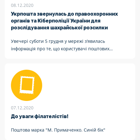
08.12.2020
Укрпошта звернулась до правоохоронних
органів та Кіберполіції України для
розслідування шахрайської розсилки
Увечері суботи 5 грудня у мережі з’явилась
інформація про те, що користувачі поштових
операторів отримують листи про необхідність
доплатити мито, зокрема і від імені Укрпошти.
Компанія закликає не реагувати на них, адже це
шахрайська розсилка.
07.12.2020
До уваги філателістів!
Поштова марка "М. Примаченко. Синій бік"