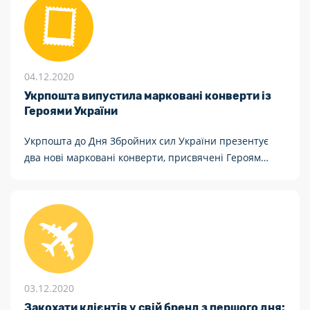
04.12.2020
Укрпошта випустила марковані конверти із
Героями України
Укрпошта до Дня Збройних сил України презентує
два нові марковані конверти, присвячені Героям
України – капітану Андрію Кизилу та солдату Євгену
Тельнову
03.12.2020
Закохати клієнтів у свій бренд з першого дня: