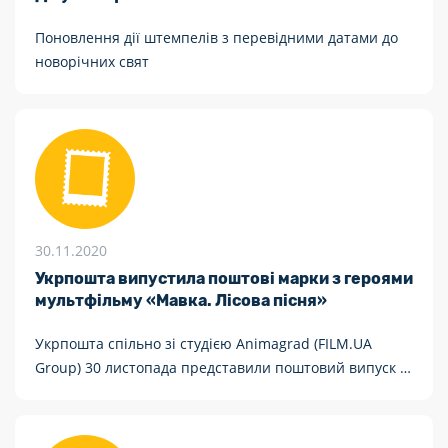
Поновлення дії штемпелів з перевідними датами до
новорічних свят
30.11.2020
Укрпошта випустила поштові марки з героями
мультфільму «Мавка. Лісова пісня»
Укрпошта спільно зі студією Animagrad (FILM.UA
Group) 30 листопада представили поштовий випуск із
героями мультфільму «Мавка. Лісова пісня»,
присвячений 150-річчю від дня народження Лесі
Українки