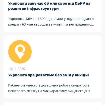
Укрпошта залучає 63 млн євро від ЄБРР на
розвиток інфраструктури
Укрпошта, МІУ та ЄБРР підписали угоду про надання
кредиту 63 млн євро для закупівлі та внутрішнього
оснащення близько 1900 автомобілів пересувних
поштових відділень та будівництва 3 сучасних
автоматизованих сортувальних центрів
13.11.2020
Укрпошта працюватиме без змін у вихідні
Кабінетом міністрів дозволена робота операторів
поштового зв’язку на час карантину вихідного дня