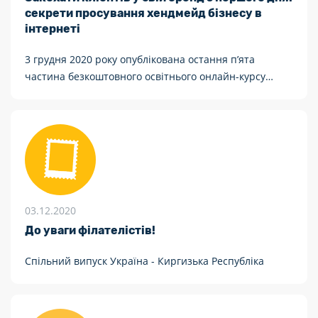
секрети просування хендмейд бізнесу в
інтернеті
3 грудня 2020 року опублікована остання п’ята
частина безкоштовного освітнього онлайн-курсу
Укрпошти та Програми USAID «Конкурентоспроможна
економіка України» про створення та просування
власного бренду на Amazon, ETSY, Shopify та eBay.
03.12.2020
До уваги філателістів!
Спільний випуск Україна - Киргизька Республіка