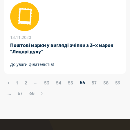
13.11.2020
Поштові марки у вигляді зчіпки з 3-х марок
"Лицарі духу"
До уваги філателістів!
...
56
‹
1
2
53
54
55
57
58
59
...
67
68
›