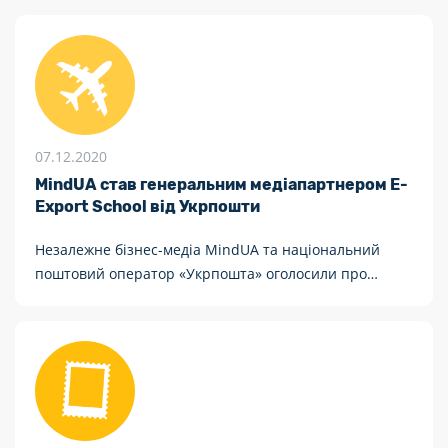
07.12.2020
MindUA став генеральним медіапартнером E-
Export School від Укрпошти
Незалежне бізнес-медіа MindUA та національний
поштовий оператор «Укрпошта» оголосили про
інформаційну співпрацю в рамках соціального
проєкту E-Export School від Укрпошти.