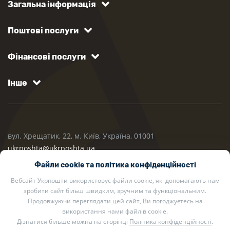
Загальна інформація
Поштові послуги
Фінансові послуги
Інше
вул. Хрещатик, 22, м. Київ, Україна, 01001
ukrposhta@ukrposhta.ua
Файли cookie та політика конфіденційності
Вебсайт Укрпошти використовує файли cookie, які допомагають нам
зробити сайт більш швидким, зручним та функціональним.
Продовжуючи переглядати цей сайт, Ви погоджуєтесь на
використання нами файлів cookie.
Дізнатися більше можна на сторінці
Політика конфіденційності
.