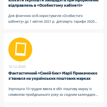
Клієнти Укрпошти заощадять при оформленні
відправлень в «Особистому кабінеті»
Для фізичних осіб-користувачів «Особистого
кабінету» до 1 квітня 2021 р. діятимуть тарифи 2020
року
10.12.2020
Фантастичний «Синій бик» Марії Примаченко
з’явився на українських поштових марках
Укрпошта 10 грудня ввела в обіг поштову марку із
символом прийдешнього року за східним календарем
– биком