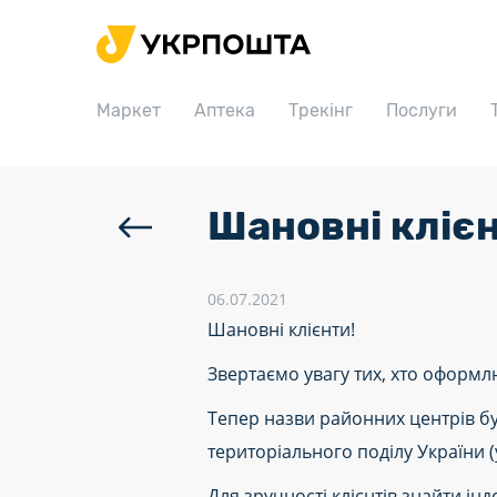
Головна
Маркет
Маркет
Аптека
Трекінг
Послуги
Аптека
Трекінг
Послуги
Шановні клієн
Тарифи
Відділення
06.07.2021
Шановні клієнти!
Філателія
Звертаємо увагу тих, хто оформл
Кар’єра
Тепер назви районних центрів бу
Для бізнесу
територіального поділу України (
Для зручності клієнтів знайти ін