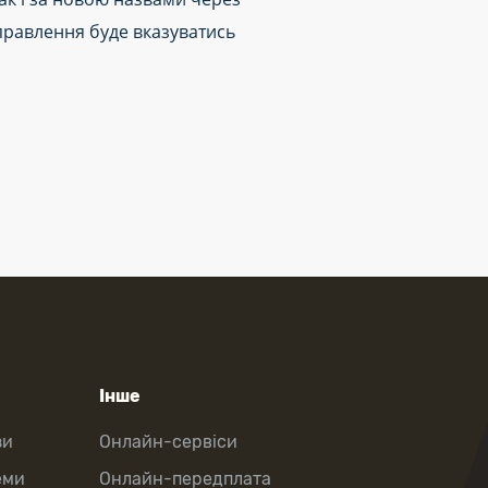
правлення буде вказуватись
Інше
зи
Онлайн-сервіси
еми
Онлайн-передплата