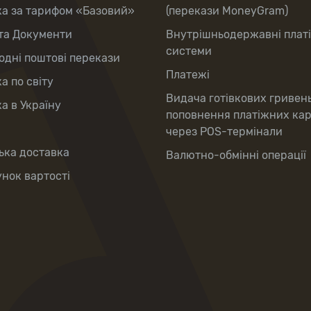
ка за тарифом «Базовий»
(перекази MoneyGram)
та Документи
Внутрішньодержавні плат
системи
дні поштові перекази
Платежі
а по світу
Видача готівкових гривен
а в Україну
поповнення платіжних ка
через POS-термінали
ька доставка
Валютно-обмінні операції
нок вартості