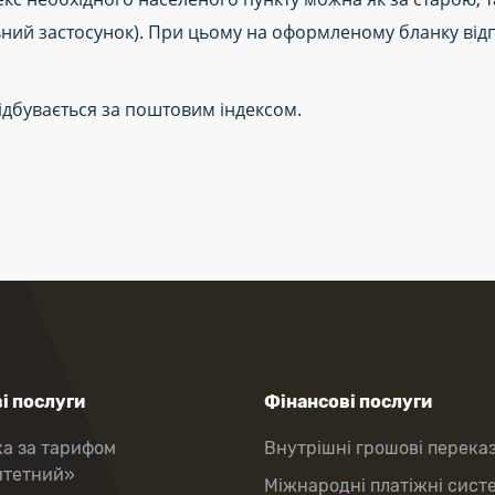
ний застосунок). При цьому на оформленому бланку від
відбувається за поштовим індексом.
і послуги
Фінансові послуги
ка за тарифом
Внутрішні грошові перека
итетний»
Міжнародні платіжні сист