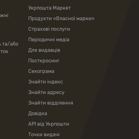
Укрпошта Маркет
іжні
Продукти «Власної марки»
Страхові послуги
Періодичні медіа
ь та/або
Для видавців
рток
Посткросинг
Секограма
Знайти індекс
Знайти адресу
Знайти відділення
Довідка
API від Укрпошти
Точки видачі