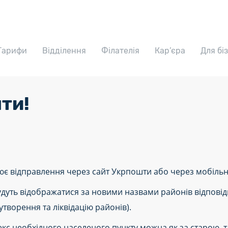
Тарифи
Відділення
Філателія
Кар’єра
Для бі
ти!
ює відправлення через сайт Укрпошти або через мобільн
дуть відображатися за новими назвами районів відповідн
утворення та ліквідацію районів).
декс необхідного населеного пункту можна як за старою, 