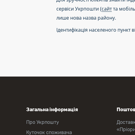
сервіси Укрпошти (
сайт
та мобіль
лише нова назва району.
Ідентифікація населеного пункт 
Загальна інформація
Поштов
Про Укрпошту
Достав
«Пріор
Куточок споживача