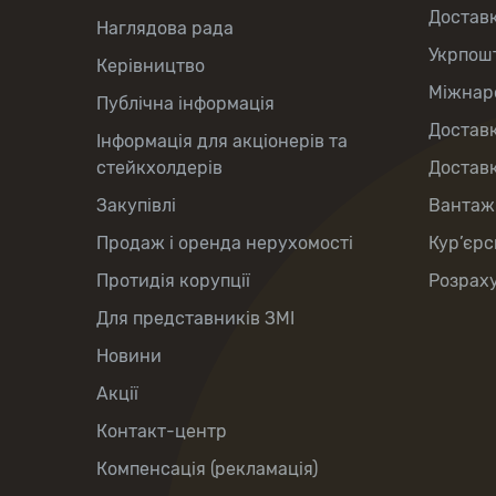
Достав
Наглядова рада
Укрпош
Керівництво
Міжнаро
Публічна інформація
Доставк
Інформація для акціонерів та
стейкхолдерів
Доставк
Закупівлі
Вантаж
Продаж і оренда нерухомості
Кур’єрс
Протидія корупції
Розраху
Для представників ЗМІ
Новини
Акції
Контакт-центр
Компенсація (рекламація)