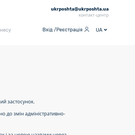
ukrposhta@ukrposhta.ua
контакт-центр
Вхід /
Реєстрація
знесу
UA
ий застосунок.
о до змін адміністративно-
так і за новою назвами через