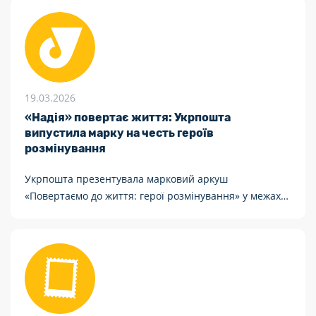
народної культури «Музей Івана Гончара».
19.03.2026
«Надія» повертає життя: Укрпошта
випустила марку на честь героїв
розмінування
Укрпошта презентувала марковий аркуш
«Повертаємо до життя: герої розмінування» у межах
проєкту «Власна марка», присвячений українським
саперам.