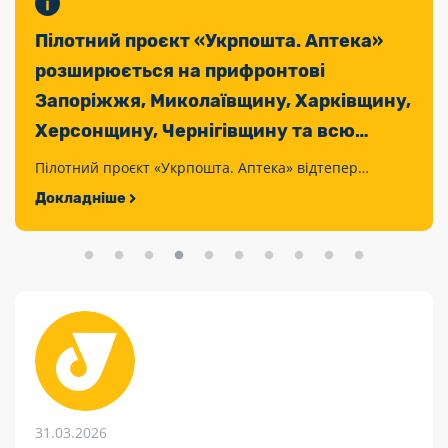
Пілотний проєкт «Укрпошта. Аптека»
розширюється на прифронтові
Запоріжжя, Миколаївщину, Харківщину,
Херсонщину, Чернігівщину та всю
Сумщину
Пілотний проєкт «Укрпошта. Аптека» відтепер
охоплює не лише Донеччину, а й всю Сумщину,
Докладніше
Запоріжжя, Миколаївщину, Харківщину, Херсонщину
та Чернігівщину.
31.03.2026