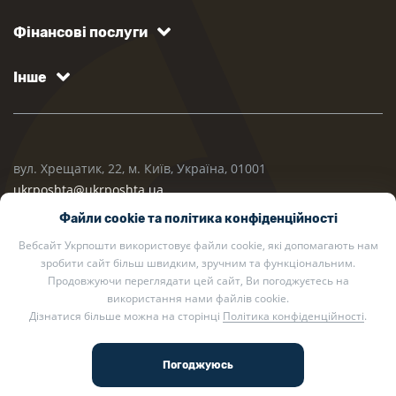
Фінансові послуги
Інше
вул. Хрещатик, 22, м. Київ, Україна, 01001
ukrposhta@ukrposhta.ua
Файли cookie та політика конфіденційності
Вебсайт Укрпошти використовує файли cookie, які допомагають нам
зробити сайт більш швидким, зручним та функціональним.
Продовжуючи переглядати цей сайт, Ви погоджуєтесь на
використання нами файлів cookie.
Дізнатися більше можна на сторінці
Політика конфіденційності
.
2002 — 2026 Укрпошта. Всі права захищено.
Політика конфіденційності
.