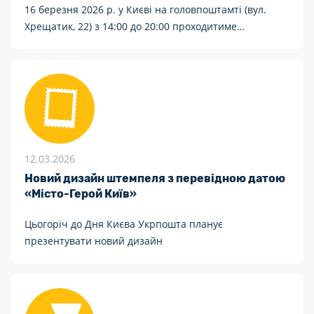
16 березня 2026 р. у Києві на головпоштамті (вул.
Хрещатик, 22) з 14:00 до 20:00 проходитиме
спеціальне погашення «43 окрема артилерійська
бригада імені Гетьмана Тараса Трясила».
12.03.2026
Новий дизайн штемпеля з перевідною датою
«Місто-Герой Київ»
Цьогоріч до Дня Києва Укрпошта планує
презентувати новий дизайн