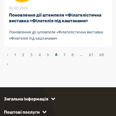
02.03.2026
Поновлення дії штемпеля «Філателістична
виставка «Філателія під каштанами»
Поновлення дії штемпеля «Філателістична виставка
«Філателія під каштанами»
6
...
‹
1
2
3
4
5
7
8
67
68
›
Загальна інформація
Поштові послуги