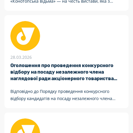
«Конотопська відьма» — на честь вистави, яка з
театральної події перетворилася на один із
найпомітніших культурних символів сучасної
України.
28.03.2026
Оголошення про проведення конкурсного
відбору на посаду незалежного члена
наглядової ради акціонерного товариства
«Укрпошта»
Відповідно до Порядку проведення конкурсного
відбору кандидатів на посаду незалежного члена
наглядової ради державного унітарного підприємства
та їх призначення