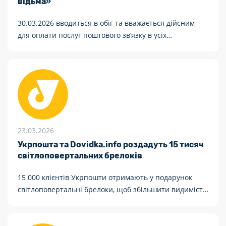
відьма»
30.03.2026 вводиться в обіг та вважається дійсним
для оплати послуг поштового звʼязку в усіх
відділеннях поштового звʼязку поштова марка
«Конотопська відьма».
23.03.2026
Укрпошта та Dovidka.info роздадуть 15 тисяч
світлоповертальних брелоків
15 000 клієнтів Укрпошти отримають у подарунок
світлоповертальні брелоки, щоб збільшити видимість
пішоходів у темряві та зменшити кількість аварійних
ситуацій.