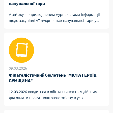
пакувальної тари
У зв’язку з оприлюдненим журналістами інформації
щодо закупівлі АТ «Укрпошта» пакувальної тари у
Трипільського пакувального комбінату Товаритсво
вважає за необхідне надати офіційний коментар.
09.03.2026
Філателістичний бюлетень "МІСТА ГЕРОЇВ.
СУМЩИНА"
12.03.2026 вводиться в обіг та вважається дійсним
для оплати послуг поштового зв’язку в усіх
відділеннях поштового зв’язку поштовий блок № 224
«Міста Героїв. Сумщина».