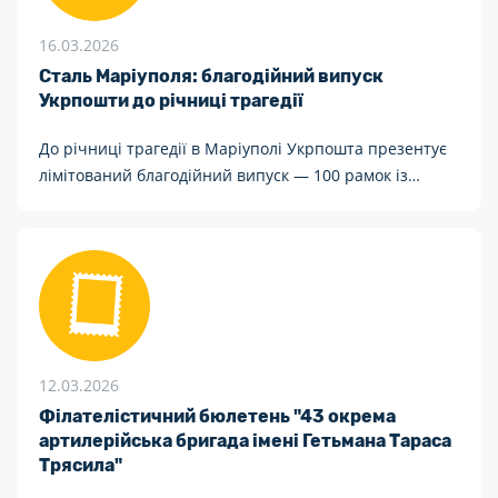
16.03.2026
Сталь Маріуполя: благодійний випуск
Укрпошти до річниці трагедії
До річниці трагедії в Маріуполі Укрпошта презентує
лімітований благодійний випуск — 100 рамок із
марковим аркушем «Місто Героїв. Маріуполь», у
якому кожна марка вкрита частинками сталі з
довоєнної партії легендарної «Азовсталі».
12.03.2026
Філателістичний бюлетень "43 окрема
артилерійська бригада імені Гетьмана Тараса
Трясила"