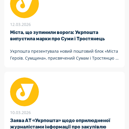
12.03.2026
Міста, що зупинили ворога: Укрпошта
випустила марки про Суми і Тростянець
Укрпошта презентувала новий поштовий блок «Міста
Героїв. Сумщина», присвячений Сумам і Тростянцю –
містам, які на початку повномасштабного вторгнення
стали щитом на шляху російського наступу та
отримали почесну відзнаку «Місто-герой України».
10.03.2026
Заява АТ «Укрпошта» щодо оприлюдненої
журналістами інформації про закупівлю