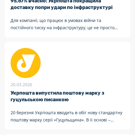
95,67% вчасно: Укрпошта покращила
доставку попри удари по інфраструктурі
Для компанії, що працює в умовах війни та
постійного тиску на інфраструктуру, це не просто
операційна статистика. Це свідчення того, що навіть
під тиском система здатна тримати темп.
20.03.2026
Укрпошта випустила поштову марку з
гуцульською писанкою
20 березня Укрпошта вводить в обіг нову стандартну
поштову марку серії «Гуцульщина». В її основі –
автентична гуцульська писанка середини ХХ століття,
що зберігається у фондах Національного центру