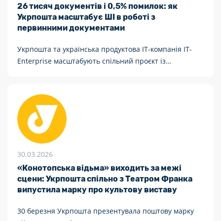
26 тисяч документів і 0,5% помилок: як
Укрпошта масштабує ШІ в роботі з
первинними документами
Укрпошта та українська продуктова IT-компанія IT-
Enterprise масштабують спільний проєкт із
впровадження штучного інтелекту для обробки
первинних документів.
30.03.2026
«Конотопська відьма» виходить за межі
сцени: Укрпошта спільно з Театром Франка
випустила марку про культову виставу
30 березня Укрпошта презентувала поштову марку