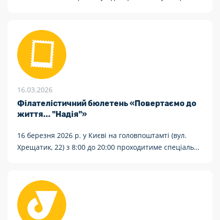
рішення має спростити підключення сервісів,
скоротити документообіг і дати бізнесу більше
гнучкості в управлінні логістикою.
16.03.2026
Філателістичний бюлетень «Повертаємо до
життя... "Надія"»
16 березня 2026 р. у Києві на головпоштамті (вул.
Хрещатик, 22) з 8:00 до 20:00 проходитиме спеціальне
погашення «Повертаємо до життя... "Надія"».