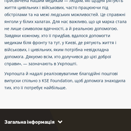
присвячена нашим медикам — людям, які щодня рятують
життя цивільних і військових, часто працюючи під
обстрілами та на межі людських можливостей. Це справжні
янголи у білих халатах. Для нас важливо, що ця марка стала
не лише символом вдячності, а й реальною допомогою.
Завдяки кожному, хто її придбав, вдалося допомогти
медикам біля фронту та тут, у Києві, де рятують життя і
військових, і цивільних, яким потрібна невідкладна
допомога. Дякуємо всім, хто долучився до цієї доброї
справи», — зазначають в Укрпошті.
Укрпошта й надалі реалізовуватиме благодійні поштові
випуски спільно з KSE Foundation, щоб допомога знаходила
тих, хто її потребує найбільше.
Загальна інформація