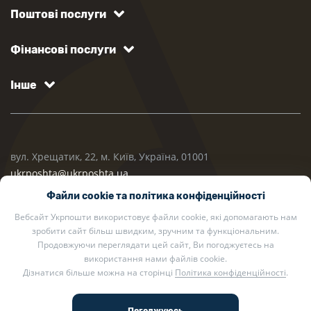
Поштові послуги
Фінансові послуги
Інше
вул. Хрещатик, 22, м. Київ, Україна, 01001
ukrposhta@ukrposhta.ua
Файли cookie та політика конфіденційності
Вебсайт Укрпошти використовує файли cookie, які допомагають нам
зробити сайт більш швидким, зручним та функціональним.
Продовжуючи переглядати цей сайт, Ви погоджуєтесь на
використання нами файлів cookie.
Дізнатися більше можна на сторінці
Політика конфіденційності
.
2002 — 2026 Укрпошта. Всі права захищено.