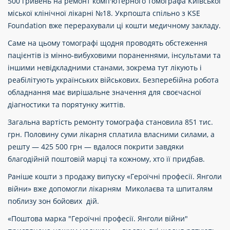
500 гривень на ремонт комп'ютерного томографа Київської
міської клінічної лікарні №18. Укрпошта спільно з KSE
Foundation вже перерахували ці кошти медичному закладу.
Саме на цьому томографі щодня проводять обстеження
пацієнтів із мінно-вибуховими пораненнями, інсультами та
іншими невідкладними станами, зокрема тут лікують і
реабілітують українських військових. Безперебійна робота
обладнання має вирішальне значення для своєчасної
діагностики та порятунку життів.
Загальна вартість ремонту томографа становила 851 тис.
грн. Половину суми лікарня сплатила власними силами, а
решту — 425 500 грн — вдалося покрити завдяки
благодійній поштовій марці та кожному, хто її придбав.
Раніше кошти з продажу випуску «Героїчні професії. Янголи
війни» вже допомогли лікарням Миколаєва та шпиталям
поблизу зон бойових дій.
«Поштова марка "Героїчні професії. Янголи війни"