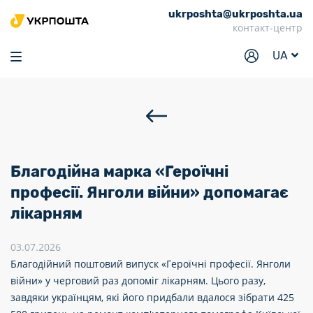
ukrposhta@ukrposhta.ua
Головна
контакт-центр
Маркет
UA
Аптека
Трекінг
Послуги
Тарифи
Благодійна марка «Героїчні
Відділення
професії. Янголи війни» допомагає
лікарням
Філателія
Кар’єра
03.07.2026
Благодійний поштовий випуск «Героїчні професії. Янголи
Для бізнесу
війни» у черговий раз допоміг лікарням. Цього разу,
завдяки українцям, які його придбали вдалося зібрати 425