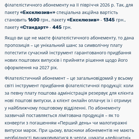
філателістичного абонементу на II півріччя 2026 р. Так, для
пакету
спеціальна акційна вартість
«Ексклюзив+»
становить
грн., пакету
-
грн.,
1600
«Ексклюзив»
1345
пакету
-
грн.
«Стандарт»
445
Якщо ви ще не маєте філателістичного абонементу, то дана
пропозиція – це унікальний шанс за символічну плату
потестити сучасний інструмент гарантованого придбання
нових поштових випусків і прийняти рішення щодо його
оформлення на 2027 рік.
Філателістичний абонемент – це загальновідомий у всьому
світі інструмент придбання філателістичної продукції: коли
за певну плату поштова адміністрація резервує для клієнта
нові поштові випуски, а клієнт онлайн оплачує їх і отримує
у найближчому поштовому відділенні. По абонементу
зазвичай поставляється лімітована продукція – як то
конверти з погашенням «Перший день» чи малотиражні
випуски марок. При цьому, власники абонементів не мають
необхідності вишиковуватися в черги, шукати «дефіцитні»