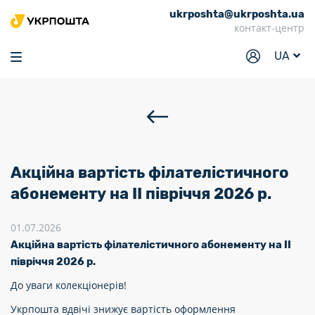
ukrposhta@ukrposhta.ua
Головна
контакт-центр
Маркет
UA
Аптека
Трекінг
Послуги
Тарифи
Акційна вартість філателістичного
Відділення
абонементу на II півріччя 2026 р.
Філателія
01.07.2026
Акційна вартість філателістичного абонементу на II
Кар’єра
півріччя 2026 р.
Для бізнесу
До уваги колекціонерів!
Укрпошта вдвічі знижує вартість оформлення