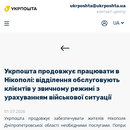
ukrposhta@ukrposhta.ua
Головна
контакт-центр
Маркет
UA
Аптека
Трекінг
Послуги
Тарифи
Укрпошта продовжує працювати в
Відділення
Нікополі: відділення обслуговують
клієнтів у звичному режимі з
Філателія
урахуванням військової ситуації
Кар’єра
01.07.2026
Для бізнесу
Укрпошта продовжує забезпечувати жителів Нікополя
Дніпропетровської області необхідними послугами. Попри