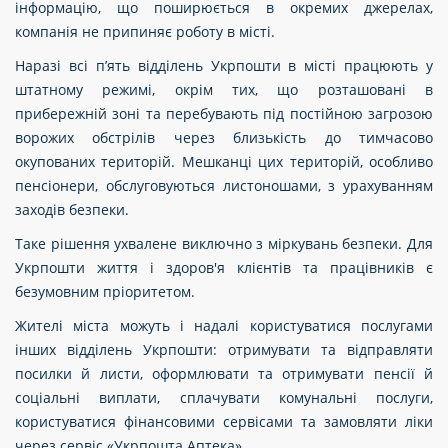
інформацію, що поширюється в окремих джерелах,
компанія не припиняє роботу в місті.
Наразі всі п’ять відділень Укрпошти в місті працюють у
штатному режимі, окрім тих, що розташовані в
прибережній зоні та перебувають під постійною загрозою
ворожих обстрілів через близькість до тимчасово
окупованих територій. Мешканці цих територій, особливо
пенсіонери, обслуговуються листоношами, з урахуванням
заходів безпеки.
Таке рішення ухвалене виключно з міркувань безпеки. Для
Укрпошти життя і здоров'я клієнтів та працівників є
безумовним пріоритетом.
Жителі міста можуть і надалі користуватися послугами
інших відділень Укрпошти: отримувати та відправляти
посилки й листи, оформлювати та отримувати пенсії й
соціальні виплати, сплачувати комунальні послуги,
користуватися фінансовими сервісами та замовляти ліки
через сервіс «Укрпошта.Аптека».