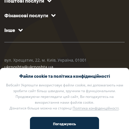
Поштові послуги
Фінансові послуги
Інше
вул. Хрещатик, 22, м. Київ, Україна, 01001
ukrposhta@ukrposhta.ua
Файли cookie та політика конфіденційності
Вебсайт Укрпошти використовує файли cookie, які допомагають нам
зробити сайт більш швидким, зручним та функціональним.
Продовжуючи переглядати цей сайт, Ви погоджуєтесь на
використання нами файлів cookie.
Дізнатися більше можна на сторінці
Політика конфіденційності
.
2002 — 2026 Укрпошта. Всі права захищено.
Політика конфіденційності
.