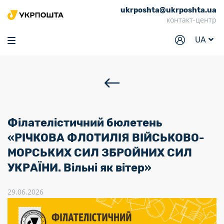
ukrposhta@ukrposhta.ua
Головна
контакт-центр
Маркет
UA
Аптека
Трекінг
Послуги
Тарифи
Філателістичний бюлетень
Відділення
«РІЧКОВА ФЛОТИЛІЯ ВІЙСЬКОВО-
МОРСЬКИХ СИЛ ЗБРОЙНИХ СИЛ
Філателія
УКРАЇНИ. Вільні як вітер»
Кар’єра
29.06.2026
Для бізнесу