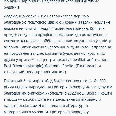
фондом «Чарівники» надіслали вихованцям дитячих
будинків.
Додамо, що марка «Пес Патрон» стала першою
благодійною поштовою маркою України, завдяки чому вже
вдалося вилучити понад 16 мільйонів гривень. Кошти з
продажу підуть на придбання машини для розмінування
«Armtrac 400», яка є найбільшою і найпотужнішою у лінійці
виробів. Також частина благочинної суми була направлена
на придбання вакцин, кормів та будок для чотирилапих
друзів у притулки та центри захисту і реабілітації тварин –
Best Friends (Макарів), Gostomel Shelter (Гостомель) та
«Щасливий Пес» (Кропивницький).
Поштовий блок марок «Сад божественних пісень. До 300-
річчя від дня народження Григорія Сковороди» став другим
благодійним випуском Укрпошти в 2022 році. Зібрані кошти
з продажу марок підуть на відновлення зруйнованого
навесні росіянами Національного літературно-
меморіального музею ім. Григорія Сковороди у