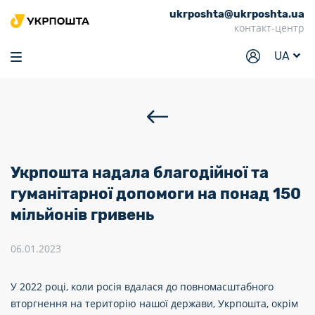
ukrposhta@ukrposhta.ua
Головна
контакт-центр
Маркет
UA
Аптека
Трекінг
Послуги
Тарифи
Укрпошта надала благодійної та
Відділення
гуманітарної допомоги на понад 150
мільйонів гривень
Філателія
Кар’єра
06.01.2023
Для бізнесу
У 2022 році, коли росія вдалася до повномасштабного
вторгнення на територію нашої держави, Укрпошта, окрім