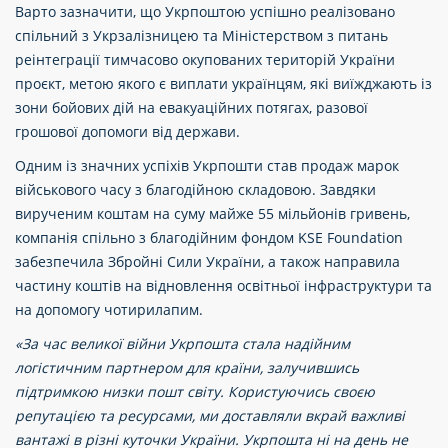
Варто зазначити, що Укрпоштою успішно реалізовано
спільний з Укрзалізницею та Міністерством з питань
реінтеграції тимчасово окупованих територій України
проєкт, метою якого є виплати українцям, які виїжджають із
зони бойових дій на евакуаційних потягах, разової
грошової допомоги від держави.
Одним із значних успіхів Укрпошти став продаж марок
військового часу з благодійною складовою. Завдяки
вирученим коштам на суму майже 55 мільйонів гривень,
компанія спільно з благодійним фондом KSE Foundation
забезпечила Збройні Сили України, а також направила
частину коштів на відновлення освітньої інфраструктури та
на допомогу чотирилапим.
«За час великої війни Укрпошта стала надійним
логістичним партнером для країни, залучившись
підтримкою низки пошт світу. Користуючись своєю
репутацією та ресурсами, ми доставляли вкрай важливі
вантажі в різні куточки України. Укрпошта ні на день не