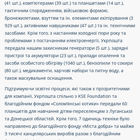
(41 шт.), комп’ютерами (39 шт.) та планшетами (14 шт.),
тактичним спорядженням, військовою формою,
бронежилетами, взуттям та ін. елементами екіпірування (3
929 шт.), активними навушниками (47 шт.) та ін. технічними
засобами. Крім того, з настанням холодної пори року та
проблемами з постачанням електроенергії, Укрпошта
передала нашим захисникам генератори (5 шт.), зарядні
пристрої та акумулятори (23 шт.), прилади опалення та
засоби особистого обігріву (1040 шт.), бензопили то сокири
(80 шт.), медикаменти, харчові набори та питну воду, а
також маскувальне оснащення.
Підтримуючи освітні процеси, які також є пріоритетними
для компанії, Укрпошта спільно з KSE Foundation та
благодійним фондом «Солом’янські котики» передали 60
планшетів для навчання дітям-переселенцям з Луганської
та Донецької областей. Крім того, 7 одиниць техніки було
направлено до благодійного фонду «Міста добра» та майже
3 тисячі канцелярських виробів разом з благодійним