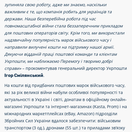
зупиняла свою роботу, адже ми знаємо, наскільки
важливим є те, що компанія робить для українців та
держави. Наша безперебійна робота під час
повномасштабної війни стала беззаперечним прикладом
для поштових операторів світу. Крім того, ми використали
надзвичайну популярність марок військового часу і
направили вилучені кошти на підтримку нашої армії.
Дякуючи відданій праці поштової команди та клієнтам
Укрпошти, ми наближаємо Перемогу і творимо добрі
справи»
– прокоментував генеральний директор Укрпошти
.
Ігор Смілянський
На кошти від придбаних поштових марок військового часу,
які за рік великої війни набули особливої популярності та
актуальності в Україні і світі, донатам в офіційному онлайн-
магазині Укрпошти та інтернет-магазинах (Kasta, Prom) і на
міжнародних маркетплейсах (eBay, Amazon) підрозділи
Збройних Сил України вдалося забезпечити: військовим
транспортом (3 од.), дронами (55 шт.) та приладами зв’язку