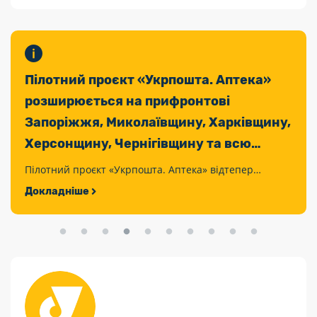
Пілотний проєкт «Укрпошта. Аптека»
Без мита та ПДВ: Укрпошта
розширюється на прифронтові
доставлятиме енергетичні прилади з-
Запоріжжя, Миколаївщину, Харківщину,
за кордону на пільгових умовах
Херсонщину, Чернігівщину та всю
Завдяки змінам у митному законодавстві Укрпошта
Сумщину
доставлятиме низку енергетичних приладів з-за
Пілотний проєкт «Укрпошта. Аптека» відтепер
Докладніше
кордону без сплати ввізного мита та ПДВ.
охоплює не лише Донеччину, а й всю Сумщину,
Докладніше
Запоріжжя, Миколаївщину, Харківщину, Херсонщину
та Чернігівщину.