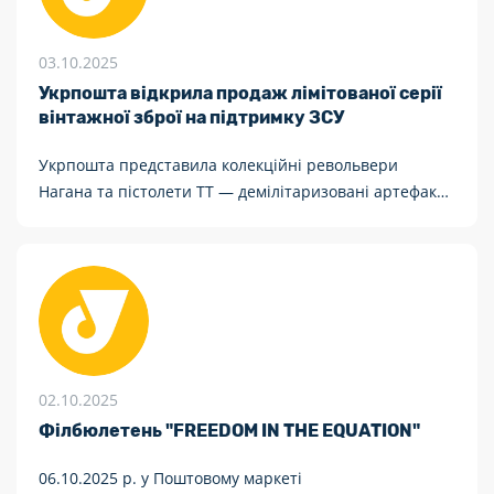
03.10.2025
Укрпошта відкрила продаж лімітованої серії
вінтажної зброї на підтримку ЗСУ
Укрпошта представила колекційні револьвери
Нагана та пістолети ТТ — демілітаризовані артефакти
ХХ століття, що поєднують історичну вагу й сучасну
місію.
02.10.2025
Філбюлетень "FREEDOM IN THE EQUATION"
06.10.2025 р. у Поштовому маркеті