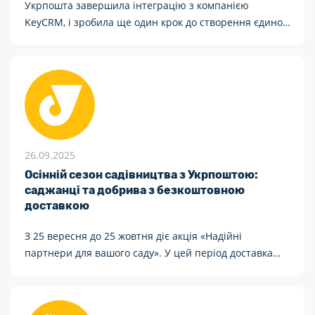
Укрпошта завершила інтеграцію з компанією
KeyCRM, і зробила ще один крок до створення єдиної
екосистеми для бізнесу, що допомагає керувати
замовленнями, логістикою й аналітикою в одному
місці.
26.09.2025
Осінній сезон садівництва з Укрпоштою:
саджанці та добрива з безкоштовною
доставкою
З 25 вересня до 25 жовтня діє акція «Надійні
партнери для вашого саду». У цей період доставка
саджанців, добрив та інших товарів із партнерських
магазинів стане дешевшою або взагалі
безкоштовною.