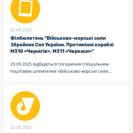
25.09.2025
Філбюлетень "Військово-морські сили
Збройних Сил України. Протимінні кораблі
М310 «Чернігів», М311 «Черкаси»"
29.09.2025 відбудеться погашення спеціальним
поштовим штемпелем «Військово-морські сили
Збройних Сил України. Протимінні кораблі М310
«Чернігів», М311 «Черкаси». 65082, Одеса»
25.09.2025