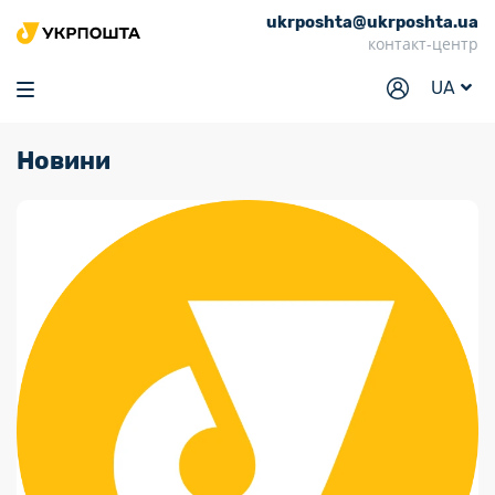
ukrposhta@ukrposhta.ua
Головна
контакт-центр
Маркет
UA
Аптека
Новини
Трекінг
Послуги
Тарифи
Відділення
Філателія
Кар’єра
Для бізнесу