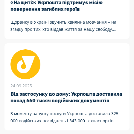
«На щиті»: Укрпошта підтримує місію
повернення загиблих героїв
Щоранку в Україні звучить хвилина мовчання – на
згадку про тих, хто віддав життя за нашу свободу.
Вираз «на щиті» означає навічне повернення воїна
додому з поля бою. Сьогодні цю місію втілює
гуманітарний проєкт Збройних Сил України.
24.09.2025
Від застосунку до дому: Укрпошта доставила
понад 660 тисяч водійських документів
З моменту запуску послуги Укрпошта доставила 325
000 водійських посвідчень і 343 000 техпаспортів.