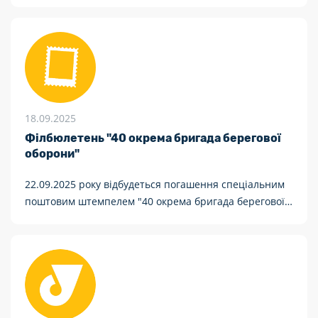
автопарк 160 новими авто (сучасними MAN та Iveco з
напівпричепами Schmitz Cargobull) для ефективної
логістики та компенсації втрачених під обстрілами
автівок.
18.09.2025
Філбюлетень "40 окрема бригада берегової
оборони"
22.09.2025 року відбудеться погашення спеціальним
поштовим штемпелем "40 окрема бригада берегової
оборони. Київ, 01001"