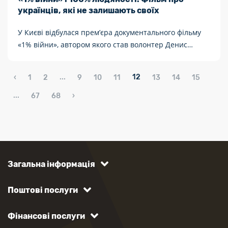
українців, які не залишають своїх
У Києві відбулася прем’єра документального фільму
«1% війни», автором якого став волонтер Денис
Христов, відомий як «Голландець». Фільм розповідає
про евакуацію на Авдіївському напрямку в останні дні
...
12
‹
1
2
9
10
11
13
14
15
боїв за місто.
...
67
68
›
Загальна інформація
Поштові послуги
Фінансові послуги