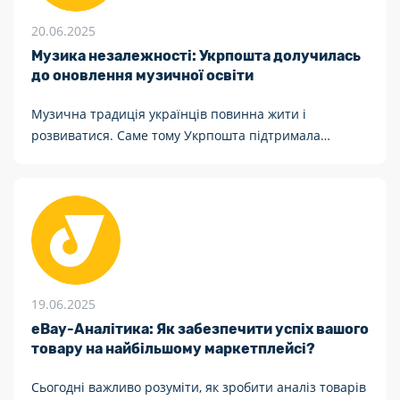
20.06.2025
Музика незалежності: Укрпошта долучилась
до оновлення музичної освіти
Музична традиція українців повинна жити і
розвиватися. Саме тому Укрпошта підтримала
національний проєкт з першого масштабного
оновлення посібників із сольфеджіо з часів
радянської епохи.
19.06.2025
eBay-Аналітика: Як забезпечити успіх вашого
товару на найбільшому маркетплейсі?
Сьогодні важливо розуміти, як зробити аналіз товарів