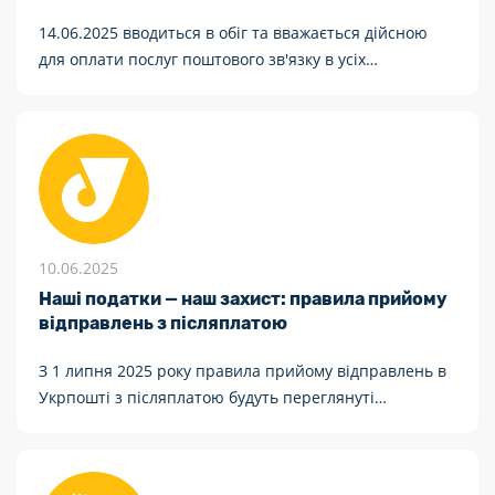
14.06.2025 вводиться в обіг та вважається дійсною
для оплати послуг поштового зв'язку в усіх
відділеннях поштового зв'язку поштова марка
художня № 2190 "До Всесвітнього дня донора крові.
Шанс на життя"
10.06.2025
Наші податки — наш захист: правила прийому
відправлень з післяплатою
З 1 липня 2025 року правила прийому відправлень в
Укрпошті з післяплатою будуть переглянуті
відповідно до вимог чинного законодавства.