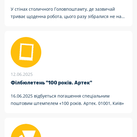
У стінах столичного Головпоштамту, де зазвичай
триває щоденна робота, цього разу зібралися не на
наради, а щоб поділитись частинкою себе. Укрпошта
традиційно долучилася до щорічної донації до
Всесвітнього дня донора.
12.06.2025
Філбюлетень "100 років. Артек"
16.06.2025 відбуеться погашення спеціальним
поштовим штемпелем «100 років. Артек. 01001, Київ»