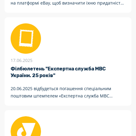
на платформі eBay, щоб визначити їхню придатність
для продажу. Це ключ до розвитку бізнесу та
оптимізації асортименту.
17.06.2025
Філбюлетень "Експертна служба МВС
України. 25 років"
20.06.2025 відбудеться погашення спеціальним
поштовим штемпелем «Експертна служба МВС
України. 25 років. Київ, 01001»