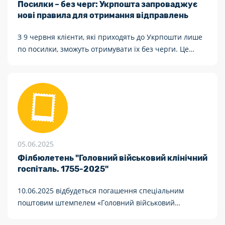
Посилки – без черг: Укрпошта запроваджує
нові правила для отримання відправлень
З 9 червня клієнти, які приходять до Укрпошти лише
по посилки, зможуть отримувати їх без черги. Це
рішення стало відповіддю компанії на відгуки клієнтів
щодо черг, спричинених оплатою комунальних
послуг.
05.06.2025
Філбюлетень "Головний військовий клінічний
госпіталь. 1755-2025"
10.06.2025 відбудеться погашення спеціальним
поштовим штемпелем «Головний військовий
клінічний госпіталь. 1755-2025. 01001, Київ»