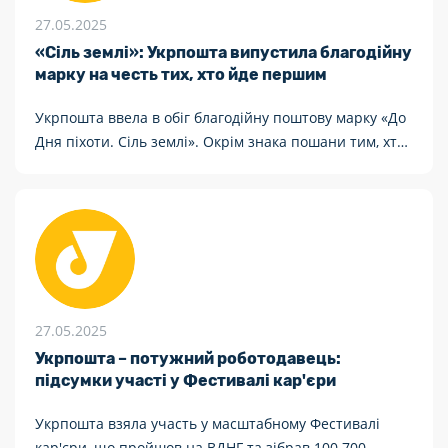
27.05.2025
«Сіль землі»: Укрпошта випустила благодійну
марку на честь тих, хто йде першим
Укрпошта ввела в обіг благодійну поштову марку «До
Дня піхоти. Сіль землі». Окрім знака пошани тим, хто
щодня утримує позиції, відбиває атаки та звільняє
українські землі, це й реальна допомога.
27.05.2025
Укрпошта – потужний роботодавець:
підсумки участі у Фестивалі кар'єри
Укрпошта взяла участь у масштабному Фестивалі
кар'єри, що пройшов на ВДНГ та зібрав 100 700