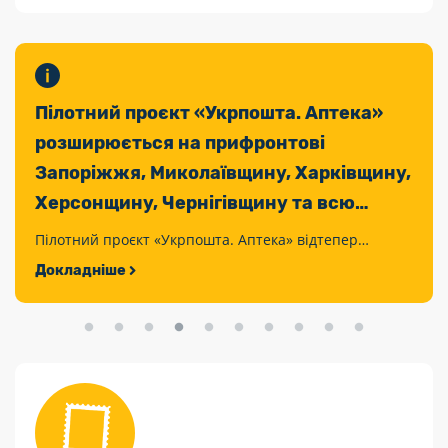
Пілотний проєкт «Укрпошта. Аптека»
розширюється на прифронтові
Запоріжжя, Миколаївщину, Харківщину,
Херсонщину, Чернігівщину та всю
Сумщину
Пілотний проєкт «Укрпошта. Аптека» відтепер
охоплює не лише Донеччину, а й всю Сумщину,
Докладніше
Запоріжжя, Миколаївщину, Харківщину, Херсонщину
та Чернігівщину.