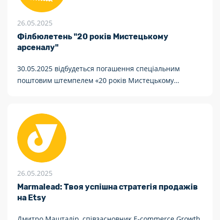
26.05.2025
Філбюлетень "20 років Мистецькому
арсеналу"
30.05.2025 відбудеться погашення спеціальним
поштовим штемпелем «20 років Мистецькому
арсеналу. Київ, 01001»
26.05.2025
Marmalead: Твоя успішна стратегія продажів
на Etsy
Дмитро Машталір, співзасновник E-commerce Growth