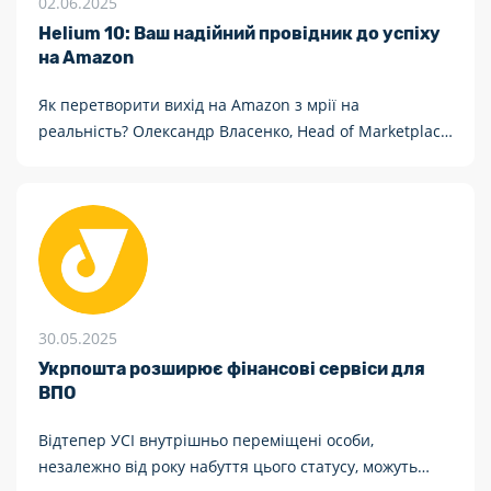
02.06.2025
Helium 10: Ваш надійний провідник до успіху
на Amazon
Як перетворити вихід на Amazon з мрії на
реальність? Олександр Власенко, Head of Marketplace
Growth Department Netpeak Ukraine, однієї з
провідних агенцій інтернет-маркетингу, ділиться
секретами успішної аналітики на Amazon.
30.05.2025
Укрпошта розширює фінансові сервіси для
ВПО
Відтепер УСІ внутрішньо переміщені особи,
незалежно від року набуття цього статусу, можуть