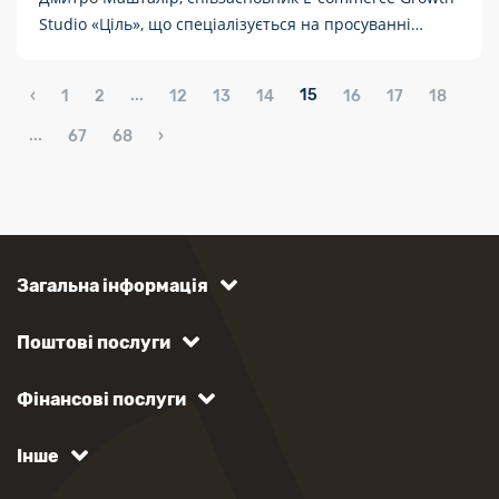
Studio «Ціль», що спеціалізується на просуванні
товарного бізнесу на маркетплейсах, розповідає про
аналітичний інструмент Marmalead.
...
15
‹
1
2
12
13
14
16
17
18
...
67
68
›
Загальна інформація
Поштові послуги
Фінансові послуги
Інше