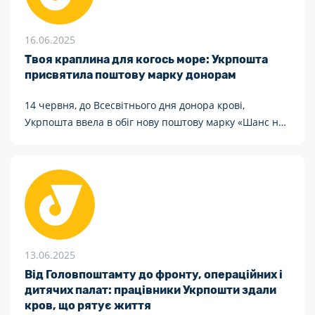
16.06.2025
Твоя краплина для когось море: Укрпошта
присвятила поштову марку донорам
14 червня, до Всесвітнього дня донора крові,
Укрпошта ввела в обіг нову поштову марку «Шанс на
життя» — на честь тих, хто ділиться найдорожчим.
Цей випуск — не просто марка. Це подяка кожному
донору, кожному медику, кожному волонтеру.
13.06.2025
Від Головпоштамту до фронту, операційних і
дитячих палат: працівники Укрпошти здали
кров, що рятує життя