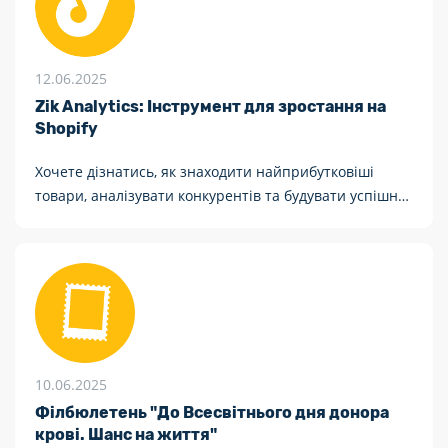
12.06.2025
Zik Analytics: Інструмент для зростання на
Shopify
Хочете дізнатись, як знаходити найприбутковіші
товари, аналізувати конкурентів та будувати успішну
стратегію продажів на Shopify та eBay? Олександр
Радіч, керівник регіонального представництва
Western Bid в Україні, ділиться цінною інформацією.
10.06.2025
Філбюлетень "До Всесвітнього дня донора
крові. Шанс на життя"