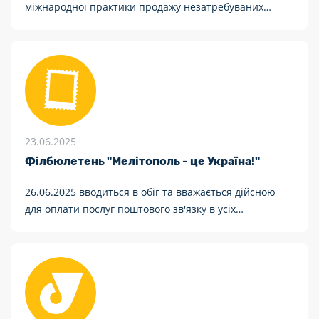
міжнародної практики продажу незатребуваних
поштових відправлень. Подібний підхід успішно
реалізують такі гіганти, як Amazon, USPS, FedEx та
Royal Mail. Це просто скарбниця невідомих речей.
23.06.2025
Філбюлетень "Мелітополь - це Україна!"
26.06.2025 вводиться в обіг та вважається дійсною
для оплати послуг поштового зв'язку в усіх
відділеннях поштового зв'язку поштова марка
художня № 2194 «Мелітополь – це Україна!»