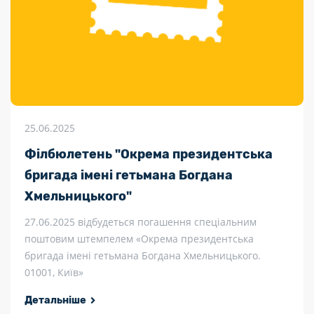
25.06.2025
Філбюлетень "Окрема президентська
бригада імені гетьмана Богдана
Хмельницького"
27.06.2025 відбудеться погашення спеціальним
поштовим штемпелем «Окрема президентська
бригада імені гетьмана Богдана Хмельницького.
01001, Київ»
Детальніше