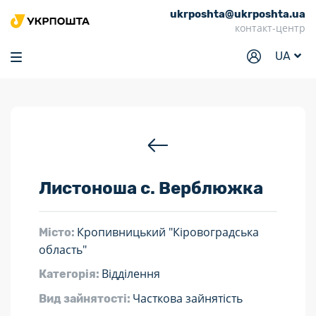
ukrposhta@ukrposhta.ua
Головна
контакт-центр
Маркет
UA
Аптека
Трекінг
Послуги
Тарифи
Листоноша с. Верблюжка
Відділення
Філателія
Кропивницький "Кіровоградська
Місто:
Кар’єра
область"
Відділення
Категорія:
Для бізнесу
Часткова зайнятість
Вид зайнятості: