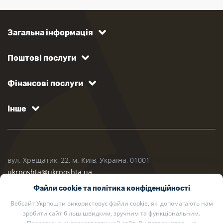
Загальна інформація
Поштові послуги
Фінансові послуги
Інше
вул. Хрещатик, 22, м. Київ, Україна, 01001
ukrposhta@ukrposhta.ua
Файли cookie та політика конфіденційності
Вебсайт Укрпошти використовує файли cookie, які допомагають нам
зробити сайт більш швидким, зручним та функціональним.