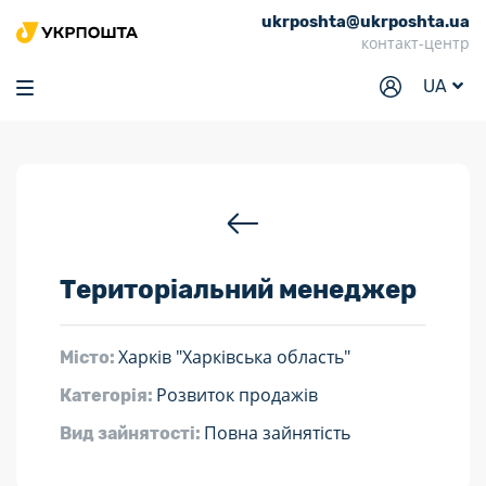
ukrposhta@ukrposhta.ua
Головна
контакт-центр
Маркет
UA
Аптека
Трекінг
Послуги
Тарифи
Територіальний менеджер
Відділення
Філателія
Харків "Харківська область"
Місто:
Кар’єра
Розвиток продажів
Категорія:
Для бізнесу
Повна зайнятість
Вид зайнятості: