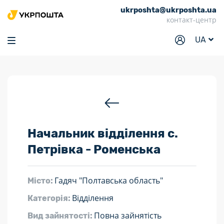
ukrposhta@ukrposhta.ua
Головна
контакт-центр
Маркет
UA
Аптека
Трекінг
Послуги
Тарифи
Начальник відділення с.
Відділення
Петрівка - Роменська
Філателія
Кар’єра
Гадяч "Полтавська область"
Місто:
Для бізнесу
Відділення
Категорія:
Повна зайнятість
Вид зайнятості: