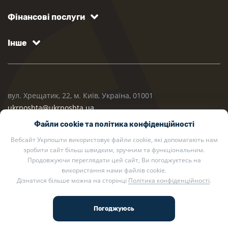
Фінансові послуги
Інше
вул. Хрещатик, 22, м. Київ, Україна, 01001
ukrposhta@ukrposhta.ua
Файли cookie та політика конфіденційності
Вебсайт Укрпошти використовує файли cookie, які допомагають нам
зробити сайт більш швидким, зручним та функціональним.
Продовжуючи переглядати цей сайт, Ви погоджуєтесь на
використання нами файлів cookie.
Дізнатися більше можна на сторінці
Політика конфіденційності
.
2002 — 2026 Укрпошта. Всі права захищено.
Політика конфіденційності
.