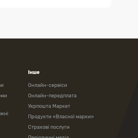
Інше
зи
Онлайн-сервіси
еми
Онлайн-передплата
Укрпошта Маркет
іжні
Продукти «Власної марки»
Страхові послуги
Періодичні медіа