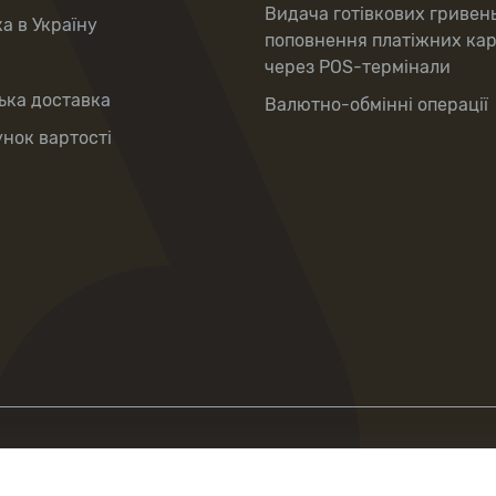
Видача готівкових гривен
а в Україну
поповнення платіжних ка
через POS-термінали
ька доставка
Валютно-обмінні операції
нок вартості