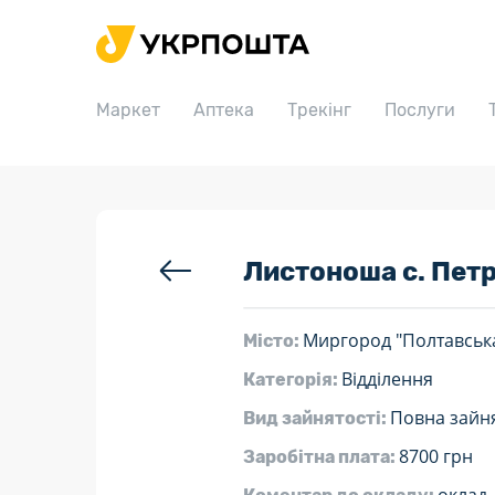
Головна
Маркет
Маркет
Аптека
Трекінг
Послуги
Аптека
Трекінг
Послуги
Тарифи
Листоноша с. Пет
Відділення
Миргород "Полтавськ
Місто:
Філателія
Відділення
Категорія:
Кар’єра
Повна зайня
Вид зайнятості:
Для бізнесу
8700 грн
Заробітна плата: