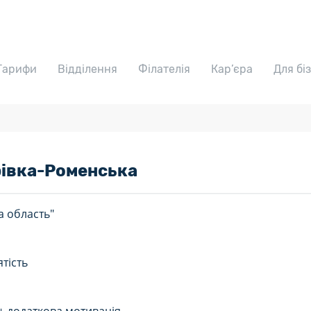
Тарифи
Відділення
Філателія
Кар’єра
Для бі
рівка-Роменська
а область"
тість