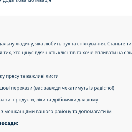
+ додаткова мотивація
альну людину, яка любить рух та спілкування. Станьте ти
тих, хто цінує вдячність клієнтів та хоче впливати на свій
жу пресу та важливі листи
шові перекази (вас завжди чекатимуть із радістю!)
вари: продукти, ліки та дрібнички для дому
и з мешканцями вашого району та допомагати їм
посади: