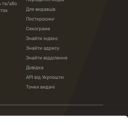
ь та/або
Для видавців
рток
Посткросинг
Секограма
Знайти індекс
Знайти адресу
Знайти відділення
Довідка
API від Укрпошти
Точки видачі