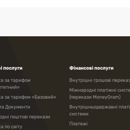
і послуги
Фінансові послуги
ка за тарифом
Внутрішні грошові перека
итетний»
Міжнародні платіжні сист
ка за тарифом «Базовий»
(перекази MoneyGram)
та Документи
Внутрішньодержавні плат
системи
дні поштові перекази
Платежі
а по світу