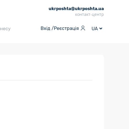
ukrposhta@ukrposhta.ua
контакт-центр
Вхід /
Реєстрація
знесу
UA