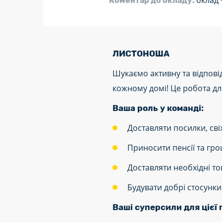
оклад 
Коментар до окладу:
ЛИСТОНОША
Шукаємо активну та відповід
кожному домі! Це робота для 
Ваша роль у команді:
Доставляти посилки, сві
Приносити пенсії та гро
Доставляти необхідні то
Будувати добрі стосунк
Ваші суперсили для цієї 