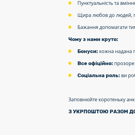
Пунктуальність та вмінн
Щира любов до людей, п
Бажання допомагати тим
Чому з нами круто:
кожна надана п
Бонуси:
прозоре 
Все офіційно:
ви ро
Соціальна роль:
Заповнюйте коротеньку анке
З УКРПОШТОЮ РАЗОМ Д