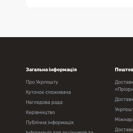
Загальна інформація
Поштов
Про Укрпошту
Достав
«Пріор
Куточок споживача
Достав
Наглядова рада
Укрпош
Керівництво
Міжнаро
Публічна інформація
Доставк
Інформація для акціонерів та