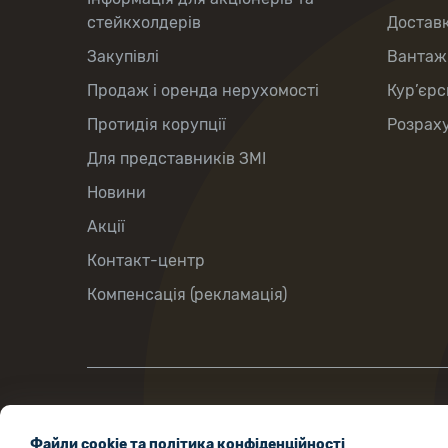
стейкхолдерів
Доставк
Закупівлі
Вантаж
Продаж і оренда нерухомості
Кур’єрс
Протидія корупції
Розраху
Для представників ЗМІ
Новини
Акції
Контакт-центр
Компенсація (рекламація)
вул. Хрещатик, 22, м. Київ, Україна,
Файли cookie та політика конфіденційності