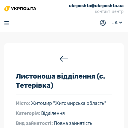
ukrposhta@ukrposhta.ua
Головна
контакт-центр
Маркет
UA
Аптека
Трекінг
Послуги
Тарифи
Листоноша відділення (с.
Відділення
Тетерівка)
Філателія
Кар’єра
Житомир "Житомирська область"
Місто:
Для бізнесу
Відділення
Категорія:
Повна зайнятість
Вид зайнятості: