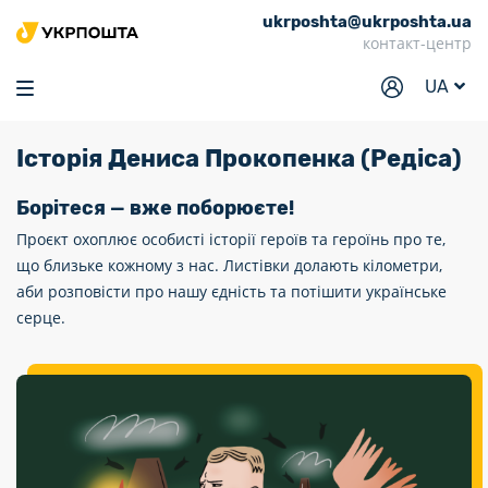
ukrposhta@ukrposhta.ua
Головна
контакт-центр
Маркет
UA
Аптека
Історія Дениса Прокопенка (Редіса)
Трекінг
Послуги
Борітеся — вже поборюєте!
Проєкт охоплює особисті історії героїв та героїнь про те,
Тарифи
що близьке кожному з нас. Листівки долають кілометри,
аби розповісти про нашу єдність та потішити українське
Відділення
серце.
Філателія
Кар’єра
Для бізнесу