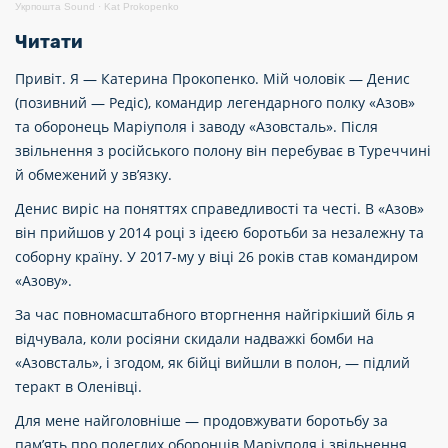
Укрпошта Sound
·
Kat Prokopenko
Читати
Привіт. Я — Катерина Прокопенко. Мій чоловік — Денис
(позивний — Редіс), командир легендарного полку «Азов»
та оборонець Маріуполя і заводу «Азовсталь». Після
звільнення з російського полону він перебуває в Туреччині
й обмежений у звʼязку.
Денис виріс на поняттях справедливості та честі. В «Азов»
він прийшов у 2014 році з ідеєю боротьби за незалежну та
соборну країну. У 2017-му у віці 26 років став командиром
«Азову».
За час повномасштабного вторгнення найгіркіший біль я
відчувала, коли росіяни скидали надважкі бомби на
«Азовсталь», і згодом, як бійці вийшли в полон, — підлий
теракт в Оленівці.
Для мене найголовніше — продовжувати боротьбу за
пам’ять про полеглих оборонців Маріуполя і звільнення