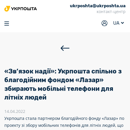
ukrposhta@ukrposhta.ua
Головна
контакт-центр
Маркет
UA
Аптека
Трекінг
Послуги
Тарифи
«Зв’язок надії»: Укрпошта спільно з
Відділення
благодійним фондом «Лазар»
збирають мобільні телефони для
Філателія
літніх людей
Кар’єра
14.04.2022
Для бізнесу
Укрпошта стала партнером благодійного фонду «Лазар» по
проекту зі збору мобільних телефонів для літніх людей, що