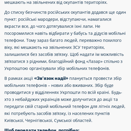
мешкають на звільнених від окупантів територіях.
До списку безчинств російських окупантів додався ще один
пункт: російські мародери, відступаючи, намагалися
вкрасти все, до чого дотягувалися їхні лапи. Не
посоромилися навіть відбирати у бабусь та дідусів мобільні
телефони. Тому зараз багато людей, переважно похилого
віку, які мешкають на звільнених ЗСУ територіях,
залишилися без засобів зв’язку. Щоб надати їм можливість
зв’язатися з рідними, благодійний фонд «Лазар» спільно з
Укрпоштою організували збір мобільних телефонів.
В рамках акції
планується провести збір
«Зв’язок надії»
мобільних телефонів – нових або вживаних. Збір буде
проводитися у відділеннях Укрпошти по всій країні. Будь-
хто з небайдужих українців може долучитися до акції та
передати свій старий мобільний телефон для літніх людей,
які потребують засобів зв’язку, із населених пунктів
Київської, Чернігівської, Сумської областей.
Щоб передати телефон, потрібно: