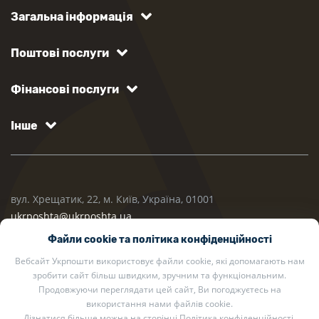
Загальна інформація
Поштові послуги
Фінансові послуги
Інше
вул. Хрещатик, 22, м. Київ, Україна, 01001
ukrposhta@ukrposhta.ua
Файли cookie та політика конфіденційності
Вебсайт Укрпошти використовує файли cookie, які допомагають нам
зробити сайт більш швидким, зручним та функціональним.
Продовжуючи переглядати цей сайт, Ви погоджуєтесь на
використання нами файлів cookie.
Дізнатися більше можна на сторінці
Політика конфіденційності
.