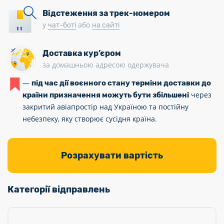
Відстеження за трек-номером
у
або
чат-боті
на сайті
Доставка кур’єром
за домашньою адресою одержувача
—
під час дії воєнного стану терміни доставки до
через
країни призначення можуть бути збільшені
закритий авіапростір над Україною та постійну
небезпеку, яку створює сусідня країна.
Розрахувати вартість
Категорії відправлень