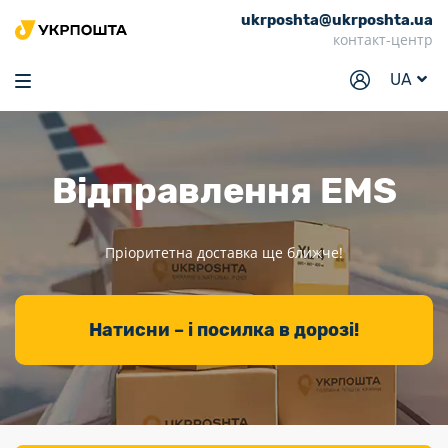
ukrposhta@ukrposhta.ua
Головна
контакт-центр
Маркет
UA
Аптека
Трекінг
Відправлення
EMS
Послуги
Тарифи
Пріоритетна доставка ще ближче!
Відділення
Філателія
Натисни – і посилка в дорозі!
Кар’єра
Для бізнесу