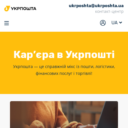
ukrposhta@ukrposhta.ua
Головна
контакт-центр
Маркет
UA
Аптека
Трекінг
Кар’єра
в Укрпошті
Послуги
Тарифи
Укрпошта — це справжній мікс із пошти, логістики,
фінансових послуг і торгівлі!
Відділення
Філателія
Кар’єра
Для бізнесу