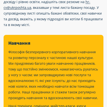
досвіду і рівню освіти, надішліть своє резюме на
hr-
cv@ukrposhta.ua
, вказавши у темі листа бажану посаду. У
супровідному листі опишіть бажані обов’язки, свої навички
та досвід, вкажіть, у якому підрозділі ви хотіли б працювати
та в якому місті.
Навчання
Філософія безперервного корпоративного навчання
та розвитку персоналу є частиною нашої культури.
Ми приділяємо багато уваги навчанню працівників,
тому що постійно змінюємося, намагаючись рухатись
у ногу з часом; ми запроваджуємо нові послуги та
вдосконалюємо ті, які уже існують; до нас приходять
нові колеги, яких необхідно навчати всім тонкощам
роботи. Наші працівники зі стажем також регулярно
проходять навчання та вдосконалюють свої навички.
Наші тренінги, семінари, майстер-класи, курси