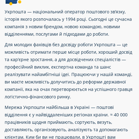
Укрпошта — національний оператор поштового зв’язку,
історія якого розпочалась у 1994 році. Сьогодні це сучасна
компанія з новим брендом, новою командою, новими
відділеннями, послугами й підходами до роботи.
Для молодих фахівців без досвіду роботи Укрпошта — це
можливість отримати перше місце роботи, хороший досвід
та кар’єрне зростання, а для досвідчених спеціалістів —
професійний виклик, експертна команда та шанс
реалізувати найамбітніші ідеї. Працюючи у нашій команді,
ви маєте можливість долучитись до реформи державної
компанії, яка на очах перетворюється на успішного гравця
логістично-фінансового ринку.
Мережа Укрпошти найбільша в Україні — поштові
відділення є у найвіддаленіших регіонах країни. ≈ 40 000
працівників щодня приймають, сортують, везуть,
доставляють, організовують, аналізують та допомагають
клієнтам. Ким би ви не працювали, в Укрпошті вам