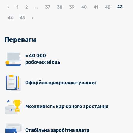
...
43
‹
1
2
37
38
39
40
41
42
44
45
›
Переваги
≈ 40 000
робочих місць
Офіційне працевлаштування
Можливість кар’єрного зростання
Стабільна заробітна плата