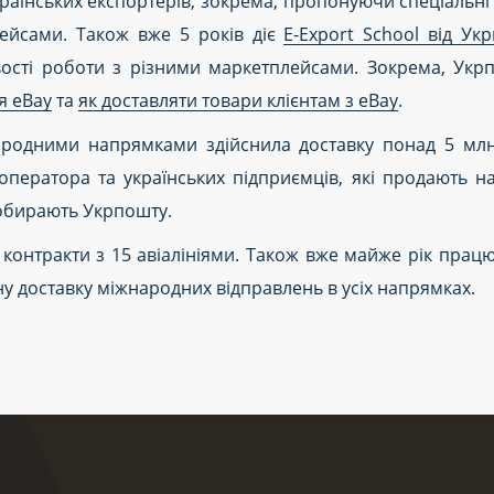
аїнських експортерів, зокрема, пропонуючи спеціальні 
ейсами. Також вже 5 років діє
E-Export School від Ук
вості роботи з різними маркетплейсами. Зокрема, Ук
я eBay
та
як доставляти товари клієнтам з eBay
.
родними напрямками здійснила доставку понад 5 млн
оператора та українських підприємців, які продають н
м обирають Укрпошту.
контракти з 15 авіалініями. Також вже майже рік пра
ну доставку міжнародних відправлень в усіх напрямках.