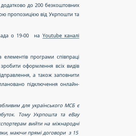
и додатково до 200 безкоштовних
ною пропозицією від Укрпошти та
опада о 19-00 на
Youtube каналі
з елементів програми співпраці
 зробити оформлення всіх видів
ідправлення, а також заповнити
аплановано підключення онлайн-
абливим для українського МСБ є
буток. Тому Укрпошта та eBay
кспортерам вийти на міжнародні
авки, маючи прямі договори з 15