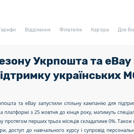
Тарифи
Відділення
Філателія
Кар’єра
Для бі
езону Укрпошта та eBay
підтримку українських 
пошта та eBay запустили спільну кампанію для підтрим
 платформі з 25 жовтня до кінця року, матимуть спеціал
eBay протягом перших трьох місяців складатиме 0%. Також
ари, доступ до навчального курсу і супровід персонал