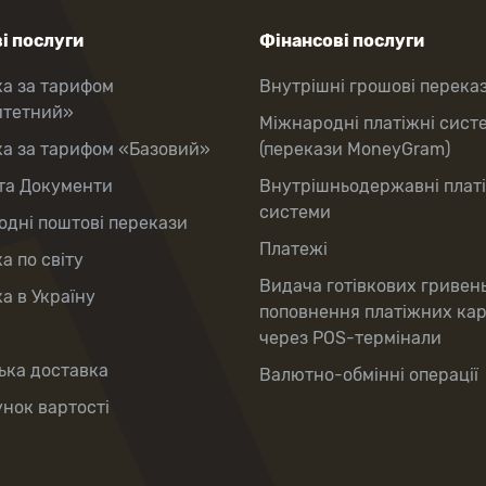
і послуги
Фінансові послуги
ка за тарифом
Внутрішні грошові перека
итетний»
Міжнародні платіжні сист
ка за тарифом «Базовий»
(перекази MoneyGram)
та Документи
Внутрішньодержавні плат
системи
дні поштові перекази
Платежі
а по світу
Видача готівкових гривен
а в Україну
поповнення платіжних ка
через POS-термінали
ька доставка
Валютно-обмінні операції
нок вартості