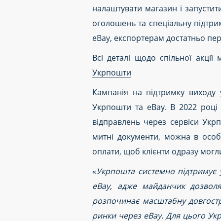
налаштувати магазин і запустит
оголошень та спеціальну підтри
eBay, експортерам достатньо пе
Всі деталі щодо спільної акці
Укрпошти
Кампанія на підтримку виходу 
Укрпошти та eBay. В 2022 році
відправлень через сервіси Укр
митні документи, можна в особ
оплати, щоб клієнти одразу могли
«
Укрпошта системно підтримує у
eBay, адже майданчик дозвол
розпочинає масштабну довгостр
ринки через
eBay
. Для цього Ук