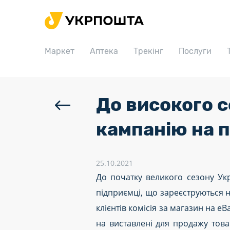
Головна
Маркет
Маркет
Аптека
Трекінг
Послуги
Аптека
Трекінг
Послуги
До високого с
Тарифи
кампанію на 
Відділення
Філателія
25.10.2021
До початку великого сезону Укр
Кар’єра
підприємці, що зареєструються на
Для бізнесу
клієнтів комісія за магазин на 
на виставлені для продажу тов