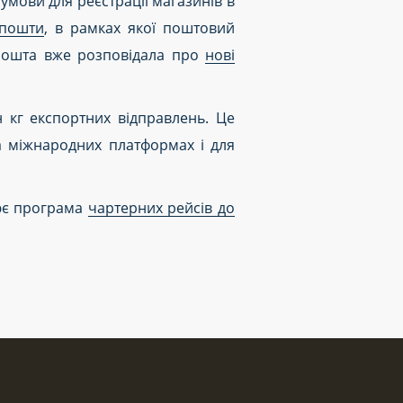
умови для реєстрації магазинів в
рпошти
, в рамках якої поштовий
рпошта вже розповідала про
нові
 кг експортних відправлень. Це
а міжнародних платформах і для
цює програма
чартерних рейсів до