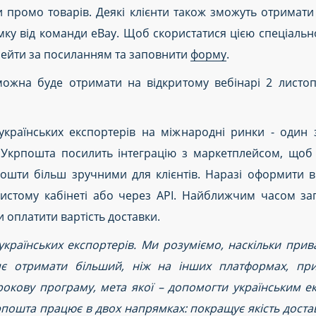
и промо товарів. Деякі клієнти також зможуть отримат
мку від команди eBay. Щоб скористатися цією спеціаль
рейти за посиланням та заповнити
форму
.
ї можна буде отримати на відкритому вебінарі 2 лист
українських експортерів на міжнародні ринки - один 
 Укрпошта посилить інтеграцію з маркетплейсом, щоб
пошти більш зручними для клієнтів. Наразі оформити в
истому кабінеті або через АРІ. Найближчим часом з
 оплатити вартість доставки.
країнських експортерів.
Ми розуміємо, наскільки прив
яє отримати більший, ніж на інших платформах, при
окову програму, мета якої – допомогти українським е
рпошта працює в двох напрямках: покращує якість дост