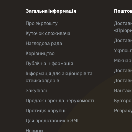
Загальна інформація
Поштов
Про Укрпошту
Достав
«Пріор
Куточок споживача
Достав
Наглядова рада
Укрпош
Керівництво
Міжнаро
Публічна інформація
Доставк
Інформація для акціонерів та
стейкхолдерів
Доставк
Закупівлі
Вантаж
Продаж і оренда нерухомості
Кур’єрс
Протидія корупції
Розраху
Для представників ЗМІ
Новини