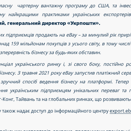
власну чартерну вантажну програму до США, та інвес
ну найкращими практиками українських експортерів
кий, генеральний директор «Укрпошти».
их підприємців продають на eBay – за минулий рік прирі
над 159 мільйонам покупців з усього світу, в тому числ
зперервність бізнесу за будь-яких обставин.
нціал українського ринку і, зі свого боку, постійно 
ізнесу. З травня 2021 року eBay запустив платіжний серв
зручний спосіб ведення бізнесу на платформі. Тепер
ня українським підприємцям унікальних переваг та 
-Конг, Тайвань та на глобальних ринках, що розвивають
y також надає доступ до інформаційного центру
export.e