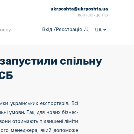
ukrposhta@ukrposhta.ua
контакт-центр
Вхід /
Реєстрація
знесу
UA
 запустили спільну
МСБ
ки українських експортерів. Всі
ьні умови. Так, для нових бізнес-
 вони отримають підвищені ліміти
ьного менеджера, який допоможе