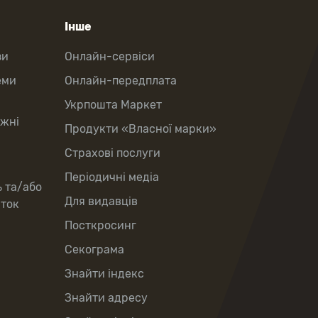
Інше
зи
Онлайн-сервіси
еми
Онлайн-передплата
Укрпошта Маркет
іжні
Продукти «Власної марки»
Страхові послуги
Періодичні медіа
ь та/або
Для видавців
рток
Посткросинг
Секограма
Знайти індекс
Знайти адресу