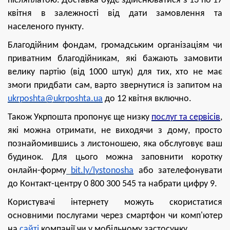
післяплатою. Доставка буде здійснюватися з 13 по 17
квітня в залежності від дати замовлення та
населеного пункту.
Благодійним фондам, громадським організаціям чи
приватним благодійникам, які бажають замовити
велику партію (від 1000 штук) для тих, хто не має
змоги придбати сам, варто звернутися
і
з запитом на
ukrposhta@ukrposhta.ua
до 12 квітня включно.
Також Укрпошта пропонує ще низку
послуг та сервісів
,
які можна отримати, не виходячи з дому, просто
познайомившись з листоношею, яка обслуговує ваш
будинок. Для цього можна заповнити коротку
онлайн-форму
bit.ly/lystonosha
або зателефонувати
до Контакт-центру 0 800 300 545 та набрати цифру 9.
Користувачі інтернету можуть скористатися
основними послугами через смартфон чи комп'ютер
на
сайті
компанії чи у мобільному застосунку.