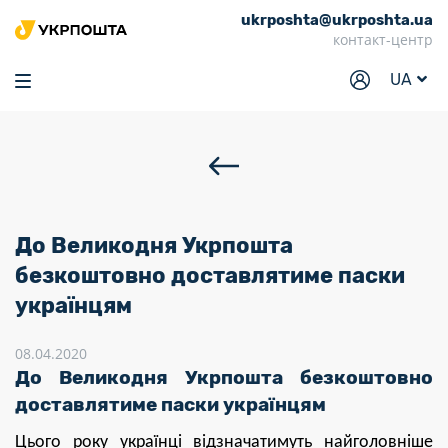
ukrposhta@ukrposhta.ua
Головна
контакт-центр
Маркет
UA
Аптека
Трекінг
Послуги
Тарифи
До Великодня Укрпошта
Відділення
безкоштовно доставлятиме паски
українцям
Філателія
Кар’єра
08.04.2020
До Великодня Укрпошта безкоштовно
Для бізнесу
доставлятиме паски українцям
Цього року українці відзначатимуть найголовніше