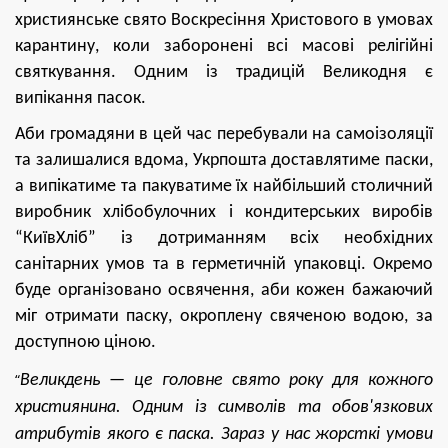
християнське свято Воскресіння Христового в умовах
карантину, коли заборонені всі масові релігійні
святкування. Одним із традицій Великодня є
випікання пасок.
Аби громадяни в цей час перебували на самоізоляції
та залишалися вдома, Укрпошта доставлятиме паски,
а випікатиме та пакуватиме їх найбільший столичний
виробник хлібобулочних
і
кондитерських виробів
“КиївХліб” із дотриманням всіх необхідних
санітарних умов та в герметичній упаковці. Окремо
буде організовано освячення,
аби
кожен бажаючий
м
іг
отримати паску, окроплену свяченою водою, за
доступною ціною.
“
Великдень — це головне свято року для кожного
християнина. Одним із символів та обов'язкових
атрибутів якого є паска. Зараз у нас жорсткі умови