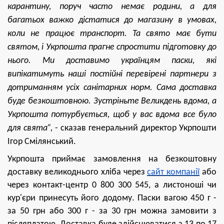
карантину, поруч часто немає родини, а для
багатьох важко дістатися до магазину в умовах,
коли не працює транспорт. Та свято має бути
святом, і Укрпошта прагне спростити підготовку до
нього. Ми доставимо українцям паски, які
випікатимуть наші постійні перевірені партнери з
дотриманням усіх санітарних норм. Сама доставка
буде безкоштовною. Зустріньте Великдень вдома, а
Укрпошта потурбується, щоб у вас вдома все було
для свята”,
- сказав генеральний директор Укрпошти
Ігор Смілянський.
Укрпошта приймає замовлення на безкоштовну
доставку великоднього хліба через
сайт компанії
або
через контакт-центр 0 800 300 545, а листоноші чи
кур'єри принесуть його додому. Паск
и
вагою 450 г -
за 50 грн або 300 г - за 30 грн
можна замовити з