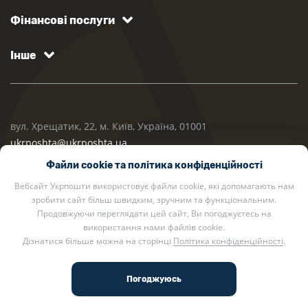
Фінансові послуги
Інше
вул. Хрещатик, 22, м. Київ, Україна, 01001
ukrposhta@ukrposhta.ua
Файли cookie та політика конфіденційності
Вебсайт Укрпошти використовує файли cookie, які допомагають нам
зробити сайт більш швидким, зручним та функціональним.
Продовжуючи переглядати цей сайт, Ви погоджуєтесь на
використання нами файлів cookie.
Дізнатися більше можна на сторінці
Політика конфіденційності
.
2002 — 2026 Укрпошта. Всі права захищено.
Політика конфіденційності
.