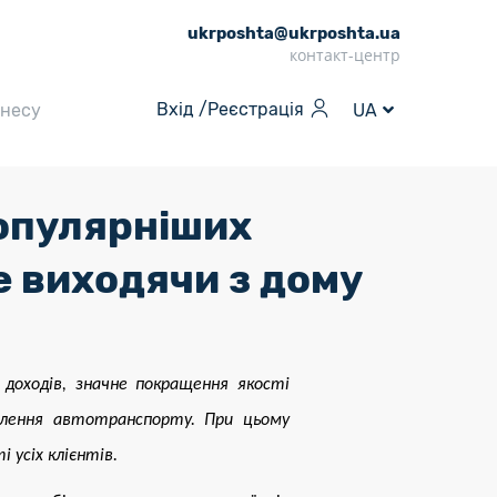
ukrposhta@ukrposhta.ua
контакт-центр
Вхід /
Реєстрація
знесу
UA
опулярніших
е виходячи з дому
доходів, значне покращення якості
овлення автотранспорту. При цьому
 усіх клієнтів.