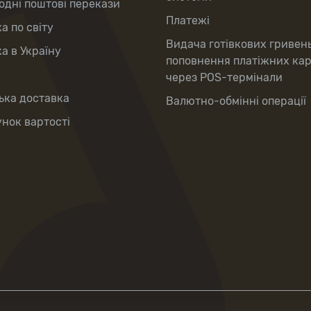
дні поштові перекази
Платежі
а по світу
Видача готівкових гривен
а в Україну
поповнення платіжних ка
через POS-термінали
ька доставка
Валютно-обмінні операції
нок вартості