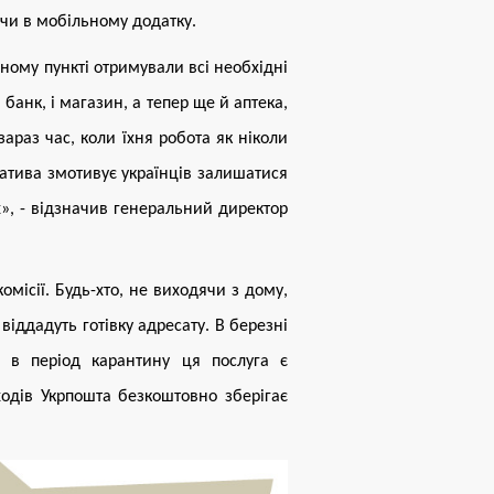
чи в мобільному додатку.
еному пункті отримували всі необхідні
банк, і магазин, а тепер ще й аптека,
зараз час, коли їхня робота як ніколи
іатива змотивує українців залишатися
х», - відзначив генеральний директор
місії. Будь-хто, не виходячи з дому,
віддадуть готівку адресату
. В березні
m в період карантину ця послуга є
ходів Укрпошта безкоштовно зберігає