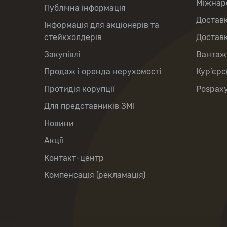
Міжнаро
Публічна інформація
Доставк
Інформація для акціонерів та
стейкхолдерів
Доставк
Закупівлі
Вантаж
Продаж і оренда нерухомості
Кур’єрс
Протидія корупції
Розраху
Для представників ЗМІ
Новини
Акції
Контакт-центр
Компенсація (рекламація)