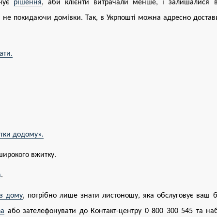
онує
рішення
, аби клієнти витрачали менше, і залишалися
 не покидаючи домівки. Так, в Укрпошті можна адресно достав
ати.
ртки додому».
широкого вжитку.
в
.
з дому
, потрібно лише знати листоношу, яка обслуговує ваш 
ha
або зателефонувати до Контакт-центру 0 800 300 545 та наб