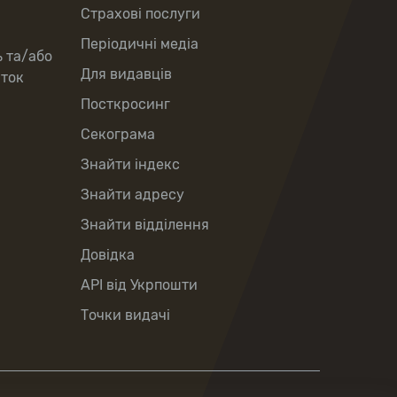
Страхові послуги
Періодичні медіа
ь та/або
Для видавців
рток
Посткросинг
Секограма
Знайти індекс
Знайти адресу
Знайти відділення
Довідка
API від Укрпошти
Точки видачі