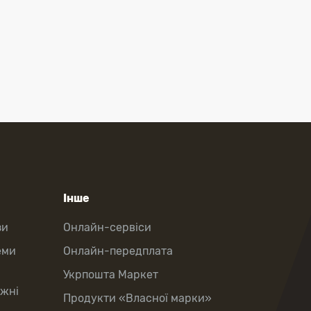
Інше
зи
Онлайн-сервіси
еми
Онлайн-передплата
Укрпошта Маркет
іжні
Продукти «Власної марки»