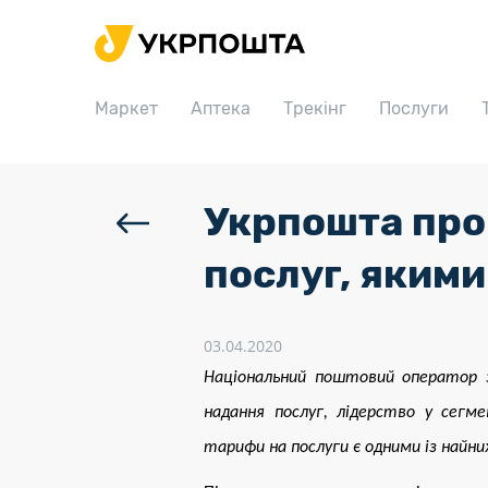
Головна
Маркет
Маркет
Аптека
Трекінг
Послуги
Аптека
Трекінг
Послуги
Укрпошта про
Тарифи
послуг, якими
Відділення
Філателія
03.04.2020
Національний поштовий оператор з
Кар’єра
надання послуг, лідерство у сегм
Для бізнесу
тарифи на послуги є одними із найни