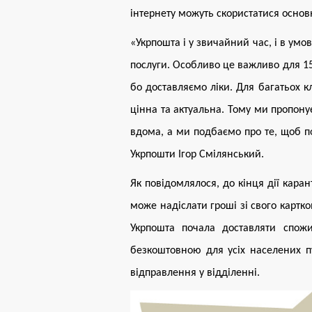
інтернету можуть скористатися осно
«Укрпошта і у звичайний час, і в умо
послуги. Особливо це важливо для 15 
бо доставляємо ліки. Для багатьох кл
цінна та актуальна. Тому ми пропону
вдома, а ми подбаємо про те, щоб по
Укрпошти Ігор Смілянський.
Як повідомлялося,
до кінця дії кара
може надіслати гроші зі свого картк
Укрпошта
почала
доставляти спож
безкоштовною для усіх населених пу
відправлення у відділенні.