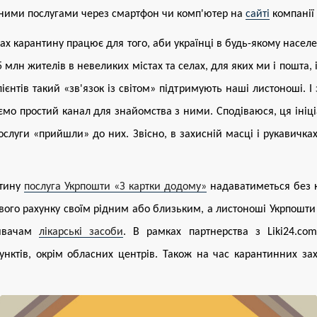
вними послугами через смартфон чи комп'ютер на
сайті
компанії 
вах карантину працює для того, аби українці в будь-якому насел
млн жителів в невеликих містах та селах, для яких ми і пошта, і 
ієнтів такий «зв'язок із світом» підтримують наші листоноші. І 
ємо простий канал для знайомства з ними. Сподіваюся, ця ініц
слуги «прийшли» до них. Звісно, в захисній масці і рукавичка
нтину
послуга Укрпошти «З картки додому»
надаватиметься без ко
ового рахунку своїм рідним або близьким, а листоноші Укрпошти 
ивачам
лікарські засоби
.
В рамках партнерства з Liki24.co
нктів, окрім обласних центрів. Також на час карантинних за