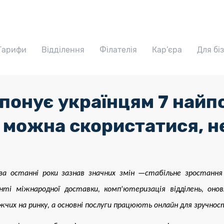
Тарифи
Відділення
Філателія
Кар’єра
Для бі
понує українцям 7 найп
 можна скористатися, н
а останні роки зазнав значних змін —стабільне зростання 
енті міжнародної доставки, комп'ютеризація відділень, он
жчих на ринку, а основні послуги працюють онлайн для зручності