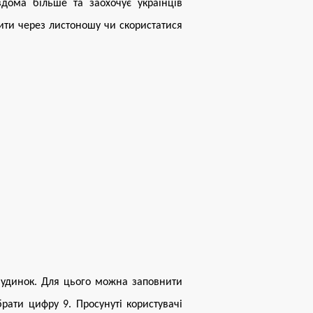
 вдома більше
та
заохочує українців
ити через листоношу чи скористатися
будинок. Для цього можна заповнити
рати цифру 9. Просунуті користувачі