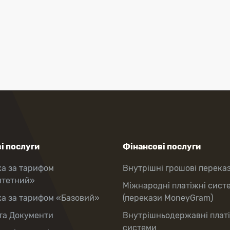
і послуги
Фінансові послуги
ка за тарифом
Внутрішні грошові перека
итетний»
Міжнародні платіжні сист
ка за тарифом «Базовий»
(перекази MoneyGram)
та Документи
Внутрішньодержавні плат
системи