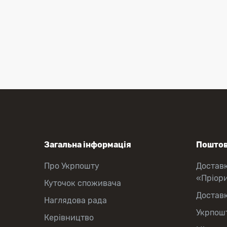
Загальна інформація
Поштов
Про Укрпошту
Достав
«Пріор
Куточок споживача
Достав
Наглядова рада
Укрпош
Керівництво