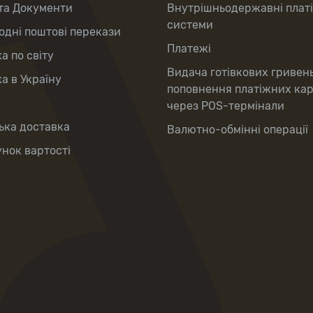
та Документи
Внутрішньодержавні плат
системи
дні поштові перекази
Платежі
а по світу
Видача готівкових гривен
а в Україну
поповнення платіжних ка
через POS-термінали
ька доставка
Валютно-обмінні операції
нок вартості