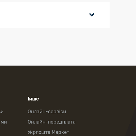
Інше
зи
Онлайн-сервіси
еми
Онлайн-передплата
Укрпошта Маркет