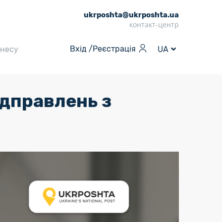
ukrposhta@ukrposhta.ua
контакт-центр
Вхід /
Реєстрація
знесу
UA
ідправлень з