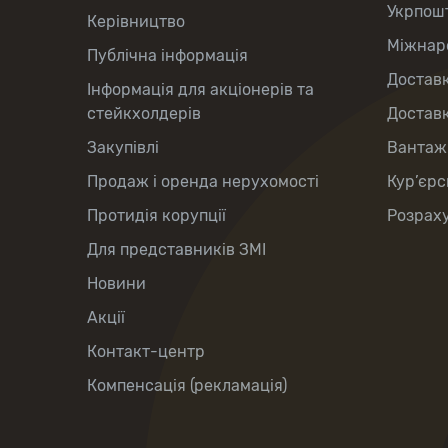
Укрпош
Керівництво
Міжнаро
Публічна інформація
Доставк
Інформація для акціонерів та
стейкхолдерів
Доставк
Закупівлі
Вантаж
Продаж і оренда нерухомості
Кур’єрс
Протидія корупції
Розраху
Для представників ЗМІ
Новини
Акції
Контакт-центр
Компенсація (рекламація)