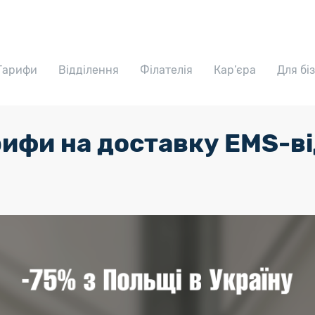
Тарифи
Відділення
Філателія
Кар’єра
Для бі
рифи на доставку EMS-в