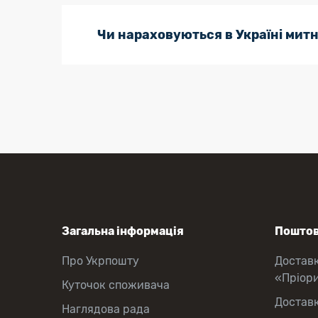
Чи нараховуються в Україні митн
Загальна інформація
Поштов
Про Укрпошту
Достав
«Пріор
Куточок споживача
Достав
Наглядова рада