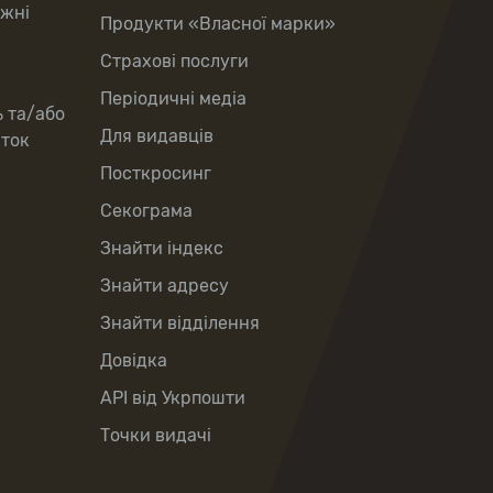
іжні
Продукти «Власної марки»
Страхові послуги
Періодичні медіа
ь та/або
Для видавців
рток
Посткросинг
Секограма
Знайти індекс
Знайти адресу
Знайти відділення
Довідка
API від Укрпошти
Точки видачі