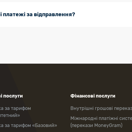
і платежі за відправлення?
і послуги
Фінансові послуги
ка за тарифом
Внутрішні грошові перека
итетний»
Міжнародні платіжні сист
ка за тарифом «Базовий»
(перекази MoneyGram)