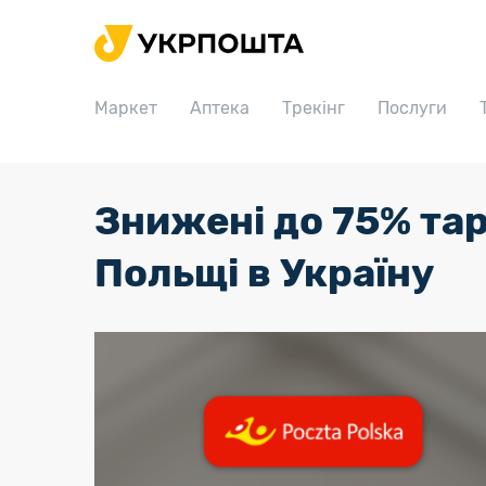
Головна
Маркет
Маркет
Аптека
Трекінг
Послуги
Аптека
Трекінг
Послуги
Знижені до 75% та
Тарифи
Польщі в Україну
Відділення
Філателія
Кар’єра
Для бізнесу