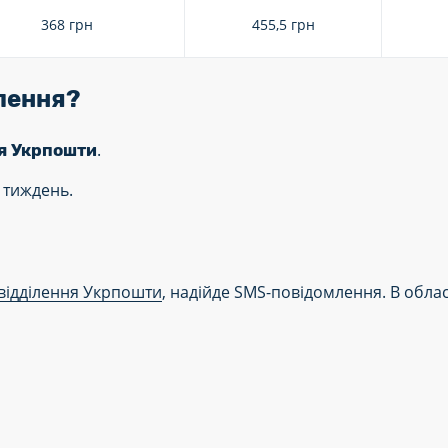
368 грн
455,5 грн
влення?
.
ня Укрпошти
 тиждень.
відділення Укрпошти
, надійде SMS-повідомлення. В обла