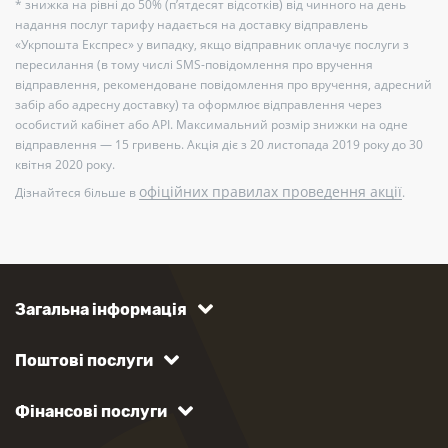
* знижка на рівні до 50% (п’ятдесят відсотків) від чинного на день
надання послуг тарифу надається на доставку відправлень
«Укрпошта Експрес» у випадку, якщо відправник оплачує послуги з
пересилання (в тому числі SMS-повідомлення про вручення
відправлення, рекомендоване повідомлення про вручення, адресний
забір або адресну доставку) та оформлює відправлення через
особистий кабінет або API. Максимальний розмір знижки на одне
відправлення — 15 гривень. Акція діє з 20 листопада 2019 року до 30
квітня 2020 року.
офіційних правилах проведення акції
Дізнайтеся більше в
.
Загальна інформація
Поштові послуги
Фінансові послуги