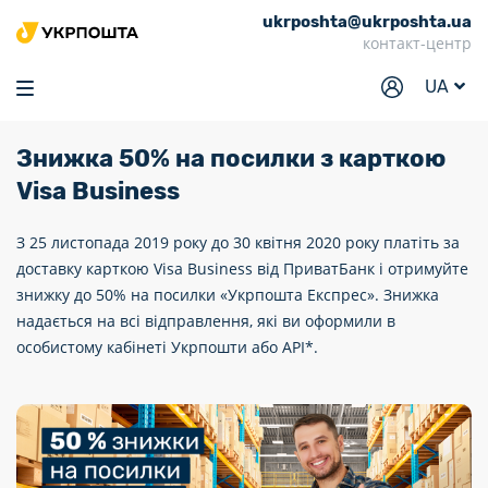
ukrposhta@ukrposhta.ua
Головна
контакт-центр
Маркет
UA
Аптека
Знижка 50% на посилки з карткою
Трекінг
Visa Business
Послуги
З 25 листопада 2019 року до 30 квітня 2020 року платіть за
Тарифи
доставку карткою Visa Business від ПриватБанк і отримуйте
Відділення
знижку до 50% на посилки «Укрпошта Експрес». Знижка
надається на всі відправлення, які ви оформили в
Філателія
особистому кабінеті Укрпошти або API*.
Кар’єра
Для бізнесу