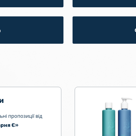
ю
и
ьні пропозиції від
рня Є»