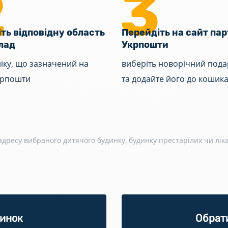
ть відповідну область
Перейдіть на сайт па
лад
Укрпошти
ліку, що зазначений на
виберіть новорічний под
крпошти
та додайте його до кошик
ресу вибраного дитячого будинку, будинку престарілих чи ліка
динок
Обрат