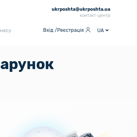
ukrposhta@ukrposhta.ua
контакт-центр
Вхід /
Реєстрація
знесу
UA
дарунок