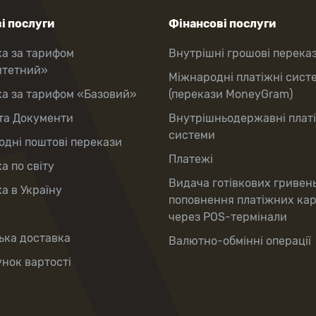
і послуги
Фінансові послуги
ка за тарифом
Внутрішні грошові перека
итетний»
Міжнародні платіжні сист
ка за тарифом «Базовий»
(перекази MoneyGram)
та Документи
Внутрішньодержавні плат
системи
дні поштові перекази
Платежі
а по світу
Видача готівкових гривен
а в Україну
поповнення платіжних ка
через POS-термінали
ька доставка
Валютно-обмінні операції
нок вартості