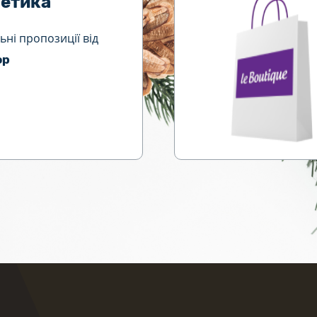
етика
ьні пропозиції від
op