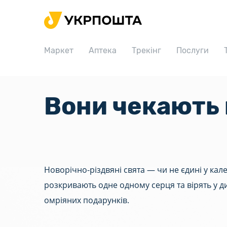
Головна
Маркет
Маркет
Аптека
Трекінг
Послуги
Аптека
Трекінг
Послуги
Вони чекають 
Тарифи
Відділення
Філателія
Новорічно-різдвяні свята — чи не єдині у ка
Кар’єра
розкривають одне одному серця та вірять у ди
Для бізнесу
омріяних подарунків.