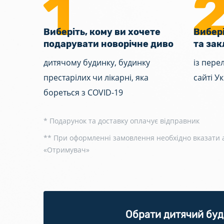
Виберіть, кому ви хочете
Вибері
подарувати новорічне диво
та зак
дитячому будинку, будинку
із пере
престарілих чи лікарні, яка
сайті У
бореться з COVID-19
* Подарунок та доставку оплачує відправник
** При оформленні замовлення необхідно вказати ад
«Отримувач»
Обрати дитячий бу