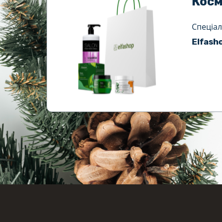
Косм
Спеціал
Elfash