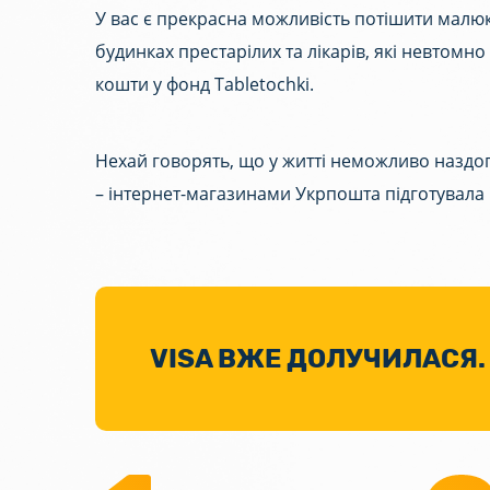
У вас є прекрасна можливість потішити малюкі
будинках престарілих та лікарів, які невтомн
кошти у фонд Tabletochki.
Нехай говорять, що у житті неможливо наздог
– інтернет-магазинами Укрпошта підготувала і
VISA ВЖЕ ДОЛУЧИЛАСЯ. 