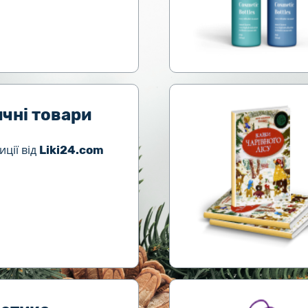
чні товари
ції від
Liki24.com