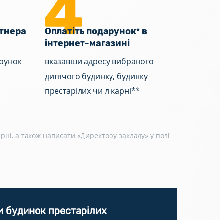
ртнера
Оплатіть подарунок* в
інтернет-магазині
арунок
вказавши адресу вибраного
а
дитячого будинку, будинку
престарілих чи лікарні**
рні, а також написати «Директору закладу» у полі
и будинок престарілих