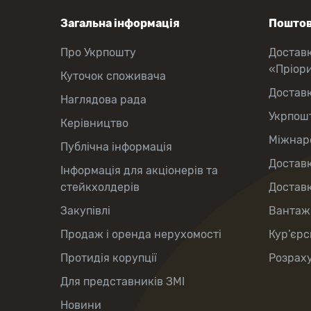
Загальна інформація
Поштов
Про Укрпошту
Достав
«Пріор
Куточок споживача
Достав
Наглядова рада
Укрпош
Керівництво
Міжнаро
Публічна інформація
Доставк
Інформація для акціонерів та
стейкхолдерів
Доставк
Закупівлі
Вантаж
Продаж і оренда нерухомості
Кур’єрс
Протидія корупції
Розраху
Для представників ЗМІ
Новини