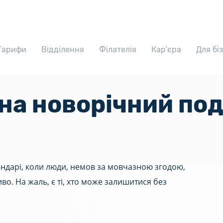
Тарифи
Відділення
Філателія
Кар’єра
Для бі
на новорічний по
лендарі, коли люди, немов за мовчазною згодою,
во. На жаль, є ті, хто може залишитися без