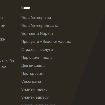
Інше
зи
Онлайн-сервіси
еми
Онлайн-передплата
Укрпошта Маркет
іжні
Продукти «Власної марки»
Страхові послуги
Періодичні медіа
ь та/або
Для видавців
рток
Посткросинг
Секограма
Знайти індекс
Знайти адресу