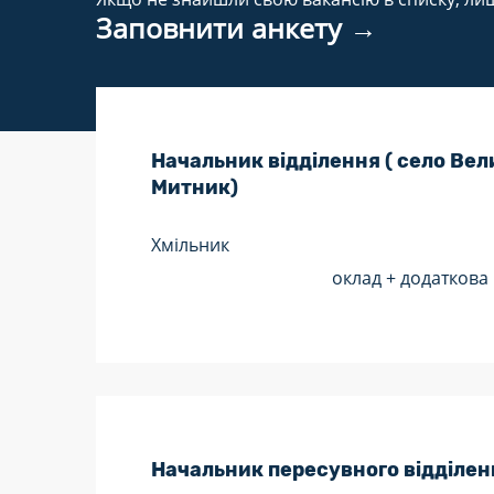
Заповнити анкету →
Начальник відділення ( село Ве
Митник)
Хмільник
оклад + додаткова
Начальник пересувного відділен