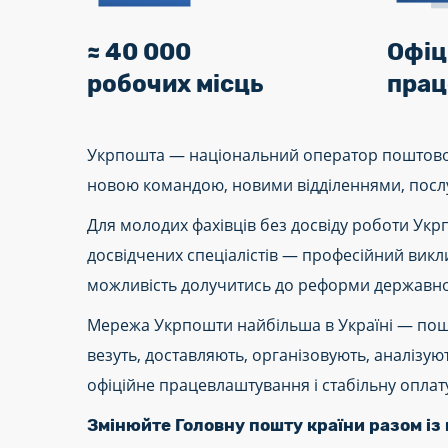
≈ 40 000
Офіц
робочих місць
прац
Укрпошта — національний оператор поштового 
новою командою, новими відділеннями, послу
Для молодих фахівців без досвіду роботи Укр
досвідчених спеціалістів — професійний викли
можливість долучитись до реформи державної 
Мережа Укрпошти найбільша в Україні — пошто
везуть, доставляють, організовують, аналізу
офіційне працевлаштування і стабільну оплату
Змінюйте Головну пошту країни разом із 