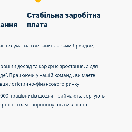
Стабільна заробітна
тання
плата
ні це сучасна компанія з новим брендом,
оший досвід та кар’єрне зростання, а для
ідеї. Працюючи у нашій команді, ви маєте
вця логістично-фінансового ринку.
0 000 працівників щодня приймають, сортують,
в Укрпошті вам запропонують виключно