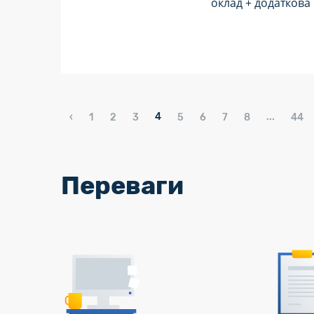
оклад + додаткова
4
...
‹
1
2
3
5
6
7
8
44
Переваги