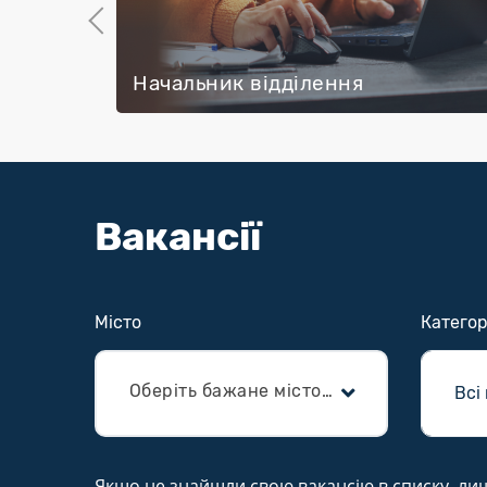
Previous
Начальник відділення
Вакансії
Місто
Категор
Оберіть бажане місто або область для працевлаштування
Якщо не знайшли свою вакансію в списку, лишай