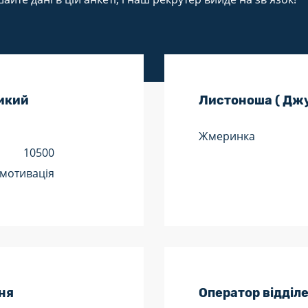
ликий
Листоноша ( Дж
Жмеринка
10500
 мотивація
ня
Оператор відділ