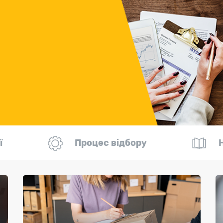
ї
Процес відбору