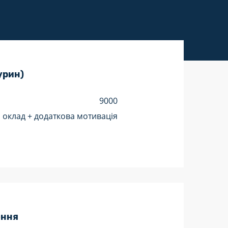
урин)
9000
оклад + додаткова мотивація
ення