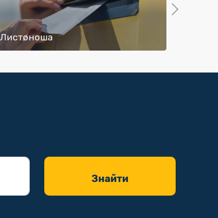
Next
Листоноша
Сорту