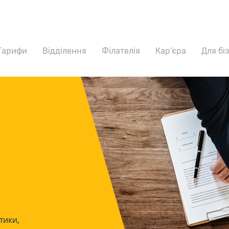
Тарифи
Відділення
Філателія
Кар’єра
Для бі
тики,