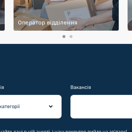
Оператор відділення
ія
Вакансія
те дані в цій анкеті, і наш рекрутер вийде на зв'язок!