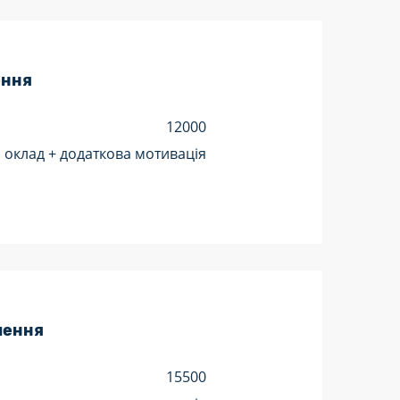
ення
12000
оклад + додаткова мотивація
лення
15500