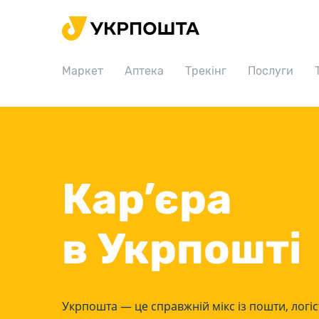
Головна
Маркет
Маркет
Аптека
Трекінг
Послуги
Аптека
Трекінг
Послуги
Тарифи
Кар’єра
Відділення
Філателія
в Укрпошті
Кар’єра
Для бізнесу
Укрпошта — це справжній мікс із пошти, логіс