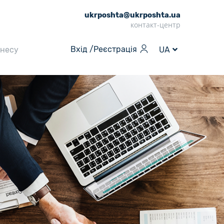
ukrposhta@ukrposhta.ua
контакт-центр
Вхід /
Реєстрація
знесу
UA