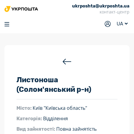
ukrposhta@ukrposhta.ua
Головна
контакт-центр
Маркет
UA
Аптека
Трекінг
Послуги
Тарифи
Листоноша
Відділення
(Солом'янський р-н)
Філателія
Кар’єра
Київ "Київська область"
Місто:
Для бізнесу
Відділення
Категорія:
Повна зайнятість
Вид зайнятості: