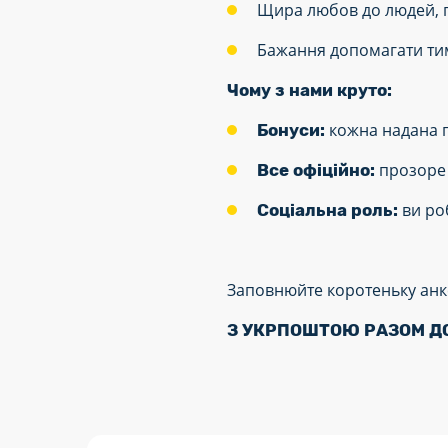
Щира любов до людей, п
Бажання допомагати тим
Чому з нами круто:
кожна надана п
Бонуси:
прозоре 
Все офіційно:
ви ро
Соціальна роль:
Заповнюйте коротеньку анке
З УКРПОШТОЮ РАЗОМ Д