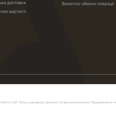
ька доставка
Валютно-обмінні операції
нок вартості
зробити сайт більш швидким, зручним та функціональним. Продовжуючи пе
2 — 2026 Укрпошта. Всі права захищено.
Політика конфіденційн