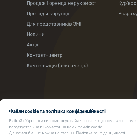
Продаж і оренда нерухомості
Кур’єрс
Протидія корупції
Розраху
Для представників ЗМІ
Новини
Акції
Контакт-центр
Компенсація (рекламація)
вул. Хрещатик, 22, м. Київ, Україна,
Файли cookie та політика конфіденційності
01001
Вебсайт Укрпошти використовує файли cookie, які допомагають нам 
ukrposhta@ukrposhta.ua
погоджуєтесь на використання нами файлів cookie.
Дізнатися більше можна на сторінці
Політика конфіденційності
.
200