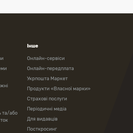
Інше
зи
Онлайн-сервіси
еми
Онлайн-передплата
Укрпошта Маркет
іжні
Продукти «Власної марки»
Страхові послуги
Періодичні медіа
ь та/або
Для видавців
рток
Посткросинг