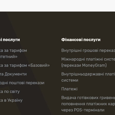
і послуги
Фінансові послуги
ка за тарифом
Внутрішні грошові перека
итетний»
Міжнародні платіжні сист
ка за тарифом «Базовий»
(перекази MoneyGram)
та Документи
Внутрішньодержавні плат
системи
дні поштові перекази
Платежі
а по світу
Видача готівкових гривен
а в Україну
поповнення платіжних ка
через POS-термінали