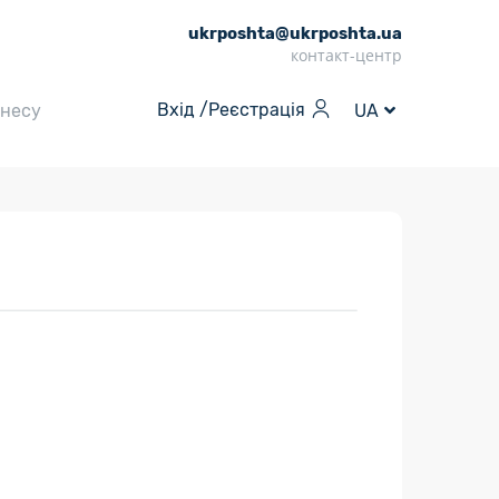
ukrposhta@ukrposhta.ua
контакт-центр
Вхід /
Реєстрація
знесу
UA