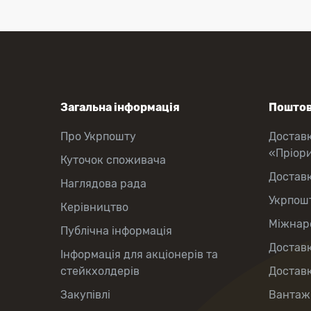
Загальна інформація
Поштов
Про Укрпошту
Достав
«Пріор
Куточок споживача
Достав
Наглядова рада
Укрпош
Керівництво
Міжнаро
Публічна інформація
Доставк
Інформація для акціонерів та
стейкхолдерів
Доставк
Закупівлі
Вантаж