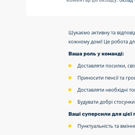
оклад 
Коментар до окладу:
Шукаємо активну та відповід
кожному домі! Це робота для 
Ваша роль у команді:
Доставляти посилки, сві
Приносити пенсії та гро
Доставляти необхідні то
Будувати добрі стосунк
Ваші суперсили для цієї 
Пунктуальність та вмінн