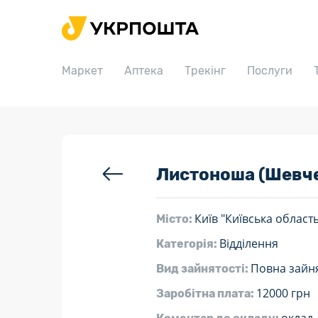
Головна
Маркет
Маркет
Аптека
Трекінг
Послуги
Аптека
Трекінг
Послуги
Тарифи
Листоноша (Шевче
Відділення
Київ "Київська област
Місто:
Філателія
Відділення
Категорія:
Кар’єра
Повна зайня
Вид зайнятості:
Для бізнесу
12000 грн
Заробітна плата: