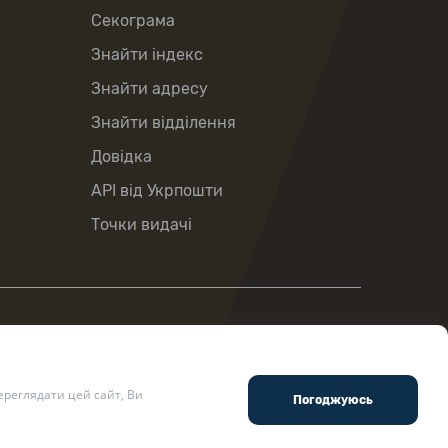
Секограма
Знайти індекс
Знайти адресу
Знайти відділення
Довідка
API від Укрпошти
Точки видачі
реглядати цей сайт, Ви
ості
.