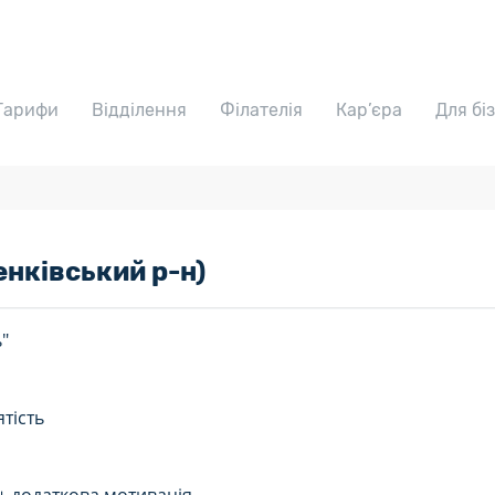
Тарифи
Відділення
Філателія
Кар’єра
Для бі
нківський р-н)
ь"
тість