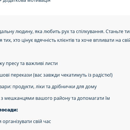
+ додаткова мотивація
альну людину, яка любить рух та спілкування. Станьте ти
тих, хто цінує вдячність клієнтів та хоче впливати на свій
жу пресу та важливі листи
шові перекази (вас завжди чекатимуть із радістю!)
вари: продукти, ліки та дрібнички для дому
и з мешканцями вашого району та допомагати їм
посади:
я організувати свій час