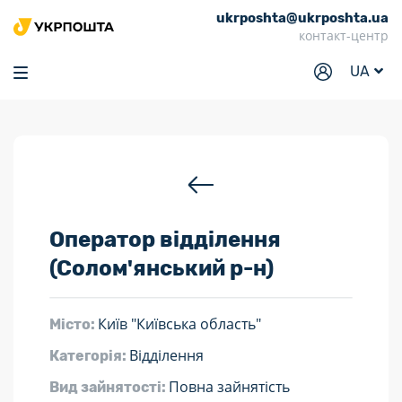
ukrposhta@ukrposhta.ua
Головна
контакт-центр
Маркет
UA
Аптека
Трекінг
Послуги
Тарифи
Оператор відділення
Відділення
(Солом'янський р-н)
Філателія
Кар’єра
Київ "Київська область"
Місто:
Для бізнесу
Відділення
Категорія:
Повна зайнятість
Вид зайнятості: