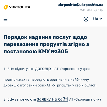
ukrposhta@ukrposhta.ua
Головна
контакт-центр
Маркет
UA
Аптека
Трекінг
Порядок надання послуг щодо
перевезення продуктів згідно з
Послуги
постановою КМУ №305
Тарифи
Відділення
договір
1. ВЦА підписують
з АТ «Укрпошта» у двох
Філателія
примірниках та передають оригінали в найближчу
Кар’єра
дирекцію (головний офіс) АТ «Укрпошта» у своїй області.
Для бізнесу
заявку на сайті
2. ВЦА заповнюють
АТ «Укрпошта», яка