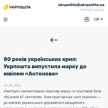
ukrposhta@ukrposhta.ua
Головна
контакт-центр
Маркет
UA
Аптека
Трекінг
Послуги
Тарифи
80 років українських крил:
Відділення
Укрпошта випустила марку до
ювілею «Антонова»
Філателія
Кар’єра
02.06.2026
Укрпошта презентувала поштову марку та поштовий блок
Для бізнесу
«80 років АТ «Антонов». Конструкторська сила України» —
до ювілею українського державного авіаційного