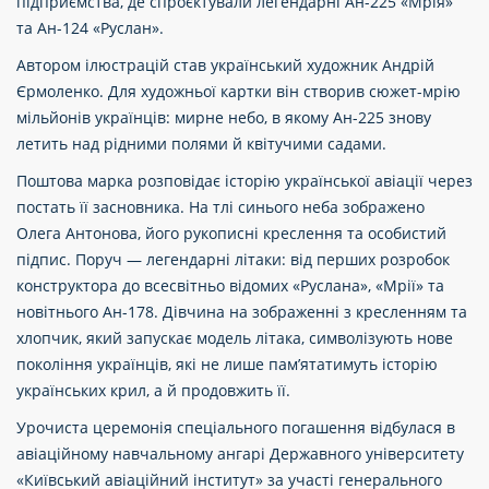
підприємства, де спроєктували легендарні Ан-225 «Мрія»
та Ан-124 «Руслан».
Автором ілюстрацій став український художник Андрій
Єрмоленко. Для художньої картки він створив сюжет-мрію
мільйонів українців: мирне небо, в якому Ан-225 знову
летить над рідними полями й квітучими садами.
Поштова марка розповідає історію української авіації через
постать її засновника. На тлі синього неба зображено
Олега Антонова, його рукописні креслення та особистий
підпис. Поруч — легендарні літаки: від перших розробок
конструктора до всесвітньо відомих «Руслана», «Мрії» та
новітнього Ан-178. Дівчина на зображенні з кресленням та
хлопчик, який запускає модель літака, символізують нове
покоління українців, які не лише пам’ятатимуть історію
українських крил, а й продовжить її.
Урочиста церемонія спеціального погашення відбулася в
авіаційному навчальному ангарі Державного університету
«Київський авіаційний інститут» за участі генерального