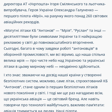
директора АТ «Укрпошта» Ігоря Смілянського та льотчика-
випробувача, Героя України Олександра Галуненко —
першого пілота «Мрії», на рахунку якого понад 260 світових
авіаційних рекордів.
«Могутні літаки КБ "Антонов" — "Мрія", "Руслан" та інші —
десятиліттями були символами України та її найкращою
рекламою у світі до повномасштабного вторгнення.
Сьогодні, багато в чому завдяки роботі "антоновців" в
оборонній промисловості, ми всі віримо, що наша спільна
велика мрія — про чисте небо над Україною та українські
літаки в цьому мирному небі — неодмінно здійсниться.
І хто знає: зважаючи на досвід нашої країни у створенні
безпілотних систем, можливо, саме літак, спроєктований КБ
"Антонов", стане одним із перших безпілотних літаків
нового покоління у світі. І тоді ми ще раз нагадаємо всім,
що українська авіація — це світовий бренд. Але навіть
говорячи про технології майбутнього, важливо пам'ятати:
авіація тримається на людях. Наші пілоти,