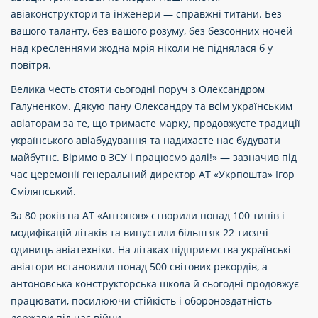
авіаконструктори та інженери — справжні титани. Без
вашого таланту, без вашого розуму, без безсонних ночей
над кресленнями жодна мрія ніколи не піднялася б у
повітря.
Велика честь стояти сьогодні поруч з Олександром
Галуненком. Дякую пану Олександру та всім українським
авіаторам за те, що тримаєте марку, продовжуєте традиції
українського авіабудування та надихаєте нас будувати
майбутнє. Віримо в ЗСУ і працюємо далі!» — зазначив під
час церемонії генеральний директор АТ «Укрпошта» Ігор
Смілянський.
За 80 років на АТ «Антонов» створили понад 100 типів і
модифікацій літаків та випустили більш як 22 тисячі
одиниць авіатехніки. На літаках підприємства українські
авіатори встановили понад 500 світових рекордів, а
антоновська конструкторська школа й сьогодні продовжує
працювати, посилюючи стійкість і обороноздатність
держави під час війни.