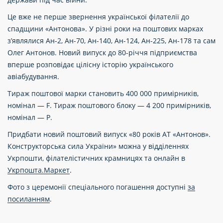
Це вже не перше звернення української філателії до
спадщини «Антонова». У різні роки на поштових марках
з’являлися Ан-2, Ан-70, Ан-140, Ан-124, Ан-225, Ан-178 та сам
Олег Антонов. Новий випуск до 80-річчя підприємства
вперше розповідає цілісну історію українського
авіабудування.
Тираж поштової марки становить 400 000 примірників,
номінал — F. Тираж поштового блоку — 4 200 примірників,
номінал — P.
Придбати новий поштовий випуск «80 років АТ «Антонов».
Конструкторська сила України» можна у відділеннях
Укрпошти, філателістичних крамницях та онлайн в
Укрпошта.Маркет
.
Фото з церемонії спеціального погашення доступні
за
посиланням
.