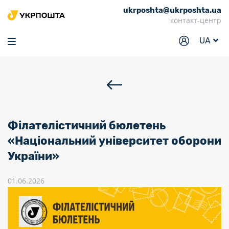
ukrposhta@ukrposhta.ua
Головна
контакт-центр
Маркет
UA
Аптека
Трекінг
Послуги
Тарифи
Філателістичний бюлетень
Відділення
«Національний університет оборони
України»
Філателія
Кар’єра
01.06.2026
Для бізнесу