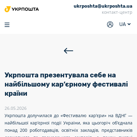
ukrposhta@ukrposhta.ua
Головна
контакт-центр
Маркет
UA
Аптека
Трекінг
Послуги
Тарифи
Укрпошта презентувала себе на
Відділення
найбільшому кар’єрному фестивалі
країни
Філателія
Кар’єра
26.05.2026
Укрпошта долучилася до «Фестивалю кар’єри» на ВДНГ —
Для бізнесу
найбільшої кар’єрної події України, яка цьогоріч об’єднала
понад 200 роботодавців, освітніх закладів, представників