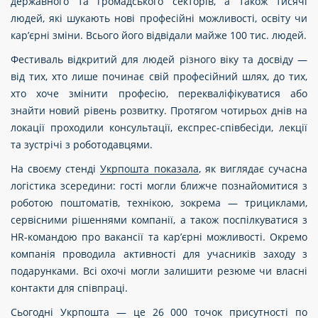
державного та громадського секторів, а також тисячі
людей, які шукають нові професійні можливості, освіту чи
кар’єрні зміни. Всього його відвідали майже 100 тис. людей.
Фестиваль відкритий для людей різного віку та досвіду —
від тих, хто лише починає свій професійний шлях, до тих,
хто хоче змінити професію, перекваліфікуватися або
знайти новий рівень розвитку. Протягом чотирьох днів на
локації проходили консультації, експрес-співбесіди, лекції
та зустрічі з роботодавцями.
На своєму стенді
Укрпошта показала
, як виглядає сучасна
логістика зсередини: гості могли ближче познайомитися з
роботою поштоматів, технікою, зокрема — трициклами,
сервісними рішеннями компанії, а також поспілкуватися з
HR-командою про вакансії та кар’єрні можливості. Окремо
компанія проводила активності для учасників заходу з
подарунками. Всі охочі могли залишити резюме чи власні
контакти для співпраці.
Сьогодні Укрпошта — це 26 000 точок присутності по