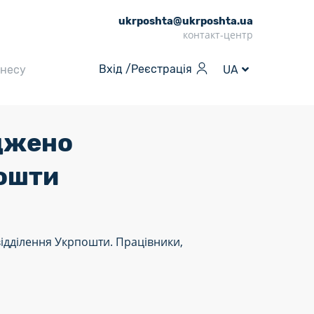
ukrposhta@ukrposhta.ua
контакт-центр
Вхід /
Реєстрація
знесу
UA
оджено
пошти
відділення Укрпошти. Працівники,