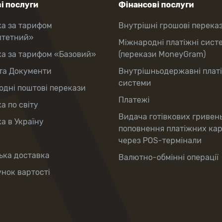
і послуги
Фінансові послуги
ка за тарифом
Внутрішні грошові перека
итетний»
Міжнародні платіжні сист
ка за тарифом «Базовий»
(перекази MoneyGram)
та Документи
Внутрішньодержавні плат
системи
дні поштові перекази
Платежі
а по світу
Видача готівкових гривен
а в Україну
поповнення платіжних ка
через POS-термінали
ька доставка
Валютно-обмінні операції
нок вартості