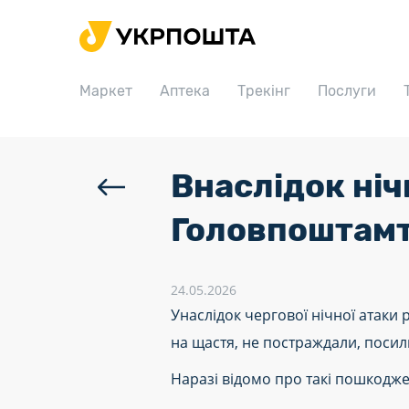
Головна
Маркет
Маркет
Аптека
Трекінг
Послуги
Аптека
Трекінг
Послуги
Внаслідок ніч
Тарифи
Головпоштамт
Відділення
Філателія
24.05.2026
Унаслідок чергової нічної атаки
Кар’єра
на щастя, не постраждали, поси
Для бізнесу
Наразі відомо про такі пошкодж