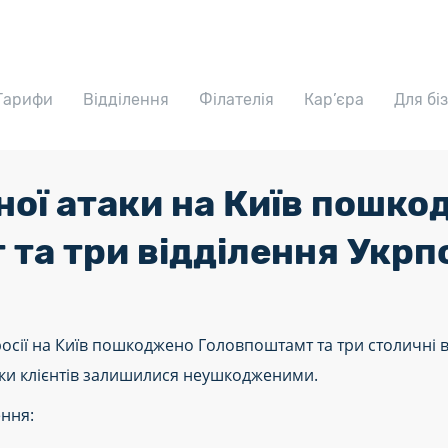
Тарифи
Відділення
Філателія
Кар’єра
Для бі
ної атаки на Київ пошк
 та три відділення Укр
 росії на Київ пошкоджено Головпоштамт та три столичні 
лки клієнтів залишилися неушкодженими.
ення: