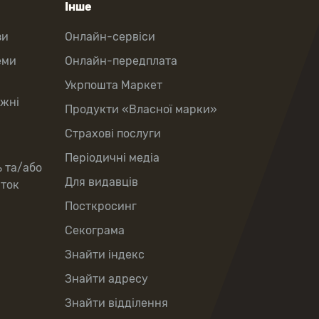
Інше
зи
Онлайн-сервіси
еми
Онлайн-передплата
Укрпошта Маркет
іжні
Продукти «Власної марки»
Страхові послуги
Періодичні медіа
ь та/або
Для видавців
рток
Посткросинг
Секограма
Знайти індекс
Знайти адресу
Знайти відділення