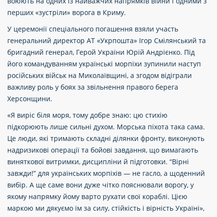
воюють на одних із найважчих напрямків війни і одними з
перших «зустріли» ворога в Криму.
У церемонії спеціального погашення взяли участь
генеральний директор АТ «Укрпошта» Ігор Смілянський та
бригадний генерал, Герой України Юрій Андрієнко. Під
його командуванням українські морпіхи зупинили наступ
російських військ на Миколаївщині, а згодом відіграли
важливу роль у боях за звільнення правого берега
Херсонщини.
«Я виріс біля моря, тому добре знаю: цю стихію
підкорюють лише сильні духом. Морська піхота така сама.
Це люди, які тримають складні ділянки фронту, виконують
надризикові операції та бойові завдання, що вимагають
виняткової витримки, дисципліни й підготовки. “Вірні
завжди!” для українських морпіхів — не гасло, а щоденний
вибір. А ще саме вони дуже чітко пояснювали ворогу, у
якому напрямку йому варто рухати свої кораблі. Цією
маркою ми дякуємо їм за силу, стійкість і вірність Україні»,