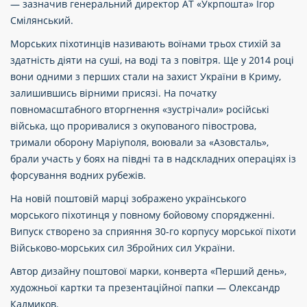
— зазначив генеральний директор АТ «Укрпошта» Ігор
Смілянський.
Морських піхотинців називають воїнами трьох стихій за
здатність діяти на суші, на воді та з повітря. Ще у 2014 році
вони одними з перших стали на захист України в Криму,
залишившись вірними присязі. На початку
повномасштабного вторгнення «зустрічали» російські
війська, що проривалися з окупованого півострова,
тримали оборону Маріуполя, воювали за «Азовсталь»,
брали участь у боях на півдні та в надскладних операціях із
форсування водних рубежів.
На новій поштовій марці зображено українського
морського піхотинця у повному бойовому спорядженні.
Випуск створено за сприяння 30-го корпусу морської піхоти
Військово-морських сил Збройних сил України.
Автор дизайну поштової марки, конверта «Перший день»,
художньої картки та презентаційної папки — Олександр
Калмиков.