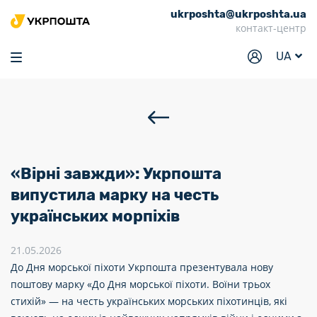
ukrposhta@ukrposhta.ua
Головна
контакт-центр
Маркет
UA
Аптека
Трекінг
Послуги
Тарифи
«Вірні завжди»: Укрпошта
Відділення
випустила марку на честь
українських морпіхів
Філателія
Кар’єра
21.05.2026
До Дня морської піхоти Укрпошта презентувала нову
Для бізнесу
поштову марку «До Дня морської піхоти. Воїни трьох
стихій» — на честь українських морських піхотинців, які